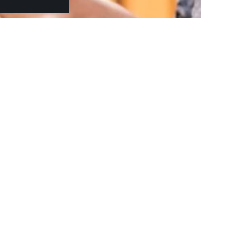
γεύσεις και
στιβάλ φέρνει street food και live μουσική