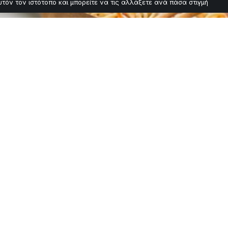
υτόν τον ιστότοπο και μπορείτε να τις αλλάξετε ανά πάσα στιγμή
al στην Άνω Πόλη: 
άστρα
 στην Άνω Πόλη της Θεσσαλονίκης στις 24 Απριλίου. Το φε
ου.