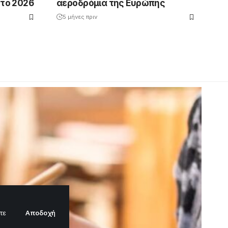
 το 2026
αεροδρόμια της Ευρώπης
5 μήνες πριν
Αποδοχή
τε