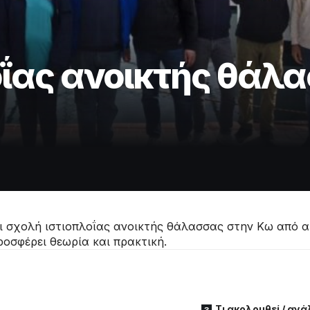
οΐας ανοικτής θάλ
ι σχολή ιστιοπλοΐας ανοικτής θάλασσας στην Κω από α
ροσφέρει θεωρία και πρακτική.
Τι ακολουθεί / αν