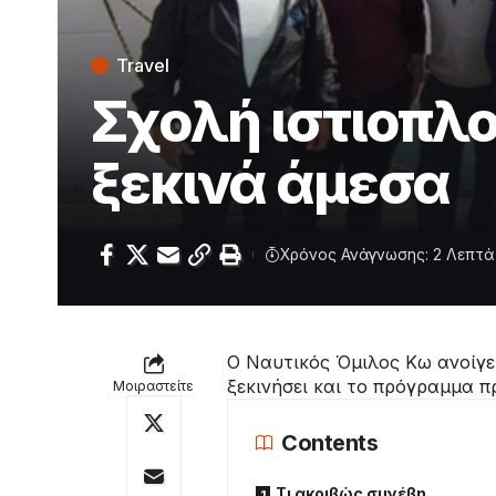
Travel
Σχολή ιστιοπλ
ξεκινά άμεσα
Χρόνος Ανάγνωσης: 2 Λεπτά
Ο Ναυτικός Όμιλος Κω ανοίγε
ξεκινήσει και το πρόγραμμα π
Μοιραστείτε
Contents
Τι ακριβώς συνέβη