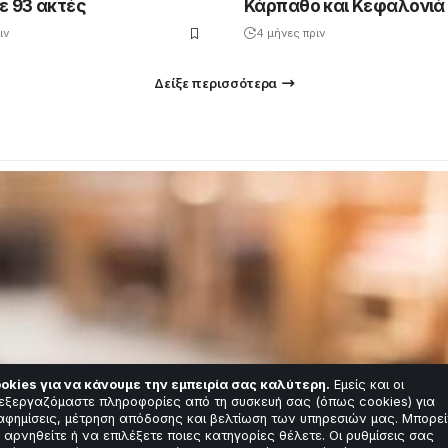
ε 93 ακτές
Κάρπαθο και Κεφαλονιά
ιν
4 μήνες πριν
Δείξε περισσότερα
okies για να κάνουμε την εμπειρία σας καλύτερη.
Εμείς και οι
εξεργαζόμαστε πληροφορίες από τη συσκευή σας (όπως cookies) για
αφημίσεις, μέτρηση απόδοσης και βελτίωση των υπηρεσιών μας. Μπορεί
 αρνηθείτε ή να επιλέξετε ποιες κατηγορίες θέλετε. Οι ρυθμίσεις σας