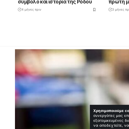
σύμβολο και ιστορία της Ρόδου
πρώτη μ
4 μήνες πριν
3 μήνες πρ
Χρησιμοποιούμε co
συνεργάτες μας επ
εξατομικευμένες δι
να αποδεχτείτε, να