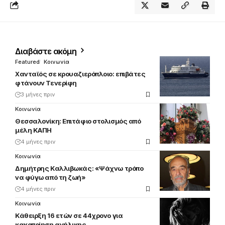
Διαβάστε ακόμη
Featured
Κοινωνία
Χανταϊός σε κρουαζιερόπλοιο: επιβάτες
φτάνουν Τενερίφη
3 μήνες πριν
Κοινωνία
Θεσσαλονίκη: Επιτάφιο στολισμός από
μέλη ΚΑΠΗ
4 μήνες πριν
Κοινωνία
Δημήτρης Καλλιβωκάς: «Ψάχνω τρόπο
να φύγω από τη ζωή»
4 μήνες πριν
Κοινωνία
Κάθειρξη 16 ετών σε 44χρονο για
κακοποίηση ανήλικης