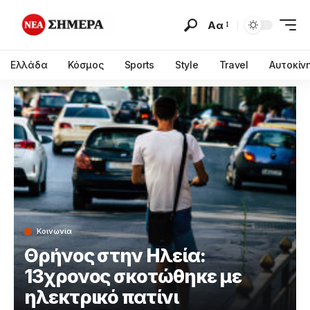
Αα
Ελλάδα
Κόσμος
Sports
Style
Travel
Αυτοκίν
Κοινωνία
Θρήνος στην Ηλεία:
13χρονος σκοτώθηκε με
ηλεκτρικό πατίνι