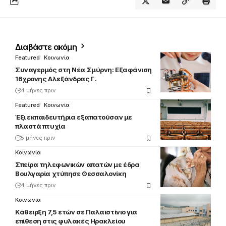
Διαβάστε ακόμη
Featured
Κοινωνία
Συναγερμός στη Νέα Σμύρνη: Εξαφάνιση
16χρονης Αλεξάνδρας Γ.
4 μήνες πριν
Featured
Κοινωνία
Έξι εκπαιδευτήρια εξαπατούσαν με
πλαστά πτυχία
5 μήνες πριν
Κοινωνία
Σπείρα τηλεφωνικών απατών με έδρα
Βουλγαρία χτύπησε Θεσσαλονίκη
4 μήνες πριν
Κοινωνία
Κάθειρξη 7,5 ετών σε Παλαιστίνιο για
επίθεση στις φυλακές Ηρακλείου