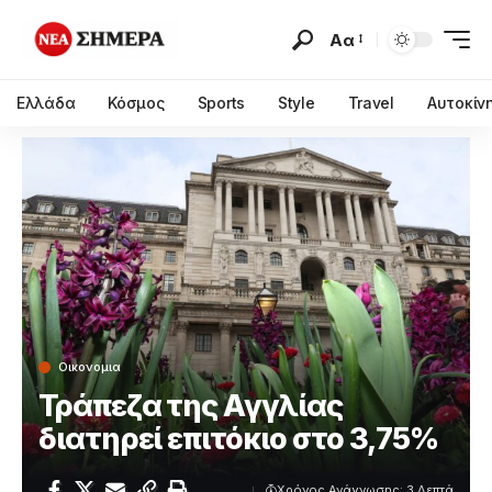
Αα
Ελλάδα
Κόσμος
Sports
Style
Travel
Αυτοκίν
Οικονομια
Τράπεζα της Αγγλίας
διατηρεί επιτόκιο στο 3,75%
Χρόνος Ανάγνωσης: 3 Λεπτά