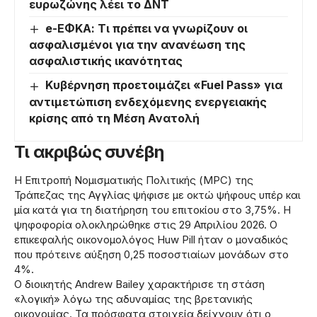
ευρωζώνης λέει το ΔΝΤ
e-ΕΦΚΑ: Τι πρέπει να γνωρίζουν οι
ασφαλισμένοι για την ανανέωση της
ασφαλιστικής ικανότητας
Κυβέρνηση προετοιμάζει «Fuel Pass» για
αντιμετώπιση ενδεχόμενης ενεργειακής
κρίσης από τη Μέση Ανατολή
Τι ακριβώς συνέβη
Η Επιτροπή Νομισματικής Πολιτικής (MPC) της
Τράπεζας της Αγγλίας ψήφισε με οκτώ ψήφους υπέρ και
μία κατά για τη διατήρηση του επιτοκίου στο 3,75%. Η
ψηφοφορία ολοκληρώθηκε στις 29 Απριλίου 2026. Ο
επικεφαλής οικονομολόγος Huw Pill ήταν ο μοναδικός
που πρότεινε αύξηση 0,25 ποσοστιαίων μονάδων στο
4%.
Ο διοικητής Andrew Bailey χαρακτήρισε τη στάση
«λογική» λόγω της αδυναμίας της βρετανικής
οικονομίας. Τα πρόσφατα στοιχεία δείχνουν ότι ο