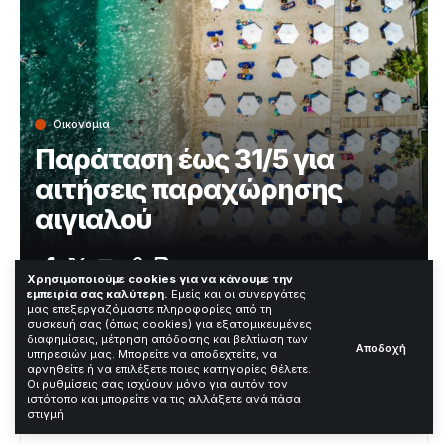
Οικονομια
Παράταση έως 31/5 για
αιτήσεις παραχώρησης
αιγιαλού
Χρόνος Ανάγνωσης: 2 Λεπτά
Χρησιμοποιούμε cookies για να κάνουμε την
εμπειρία σας καλύτερη.
Εμείς και οι συνεργάτες
μας επεξεργαζόμαστε πληροφορίες από τη
συσκευή σας (όπως cookies) για εξατομικευμένες
Το υπουργείο Οικονομικών ανακοίνωσε παράταση για
διαφημίσεις, μέτρηση απόδοσης και βελτίωση των
Αποδοχή
υπηρεσιών μας. Μπορείτε να αποδεχτείτε, να
τις αιτήσεις παραχώρησης αιγιαλού. Η προθεσμία
αρνηθείτε ή να επιλέξετε ποιες κατηγορίες θέλετε.
μεταφέρθηκε από 30/4 σε 31/5/2026.
Οι ρυθμίσεις σας ισχύουν μόνο για αυτόν τον
ιστότοπο και μπορείτε να τις αλλάξετε ανά πάσα
στιγμή
Contents