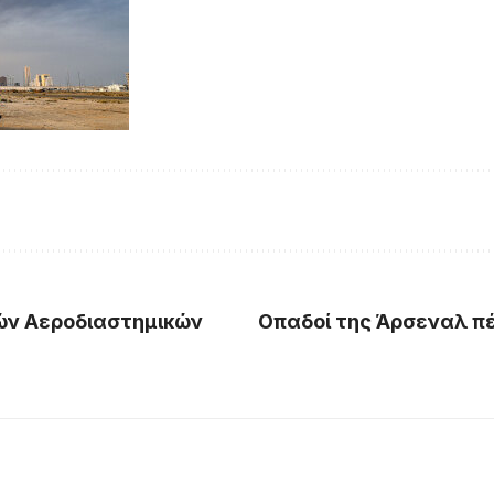
κών Αεροδιαστημικών
Οπαδοί της Άρσεναλ π