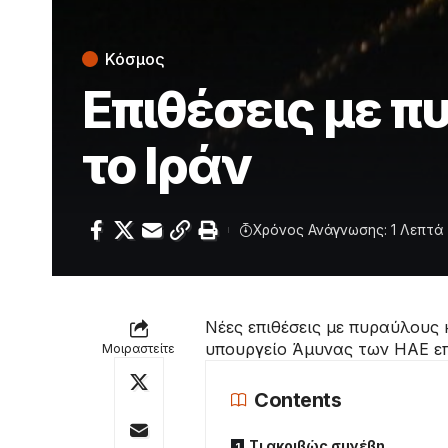
Κόσμος
Επιθέσεις με π
το Ιράν
Χρόνος Ανάγνωσης: 1 Λεπτά
Νέες επιθέσεις με πυραύλους
υπουργείο Άμυνας των ΗΑΕ επ
Μοιραστείτε
Contents
Τι ακριβώς συνέβη