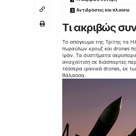
Αντιδράσεις και πλαίσιο
Τι ακριβώς συ
Το απόγευμα της Τρίτης τα Η
πυραύλων κρουζ και drones π
Ιράν. Τα συστήματα αεροπορι
αναχαίτιση σε διάσπαρτες πε
τέσσερα ιρανικά drones, εκ τ
θάλασσα.