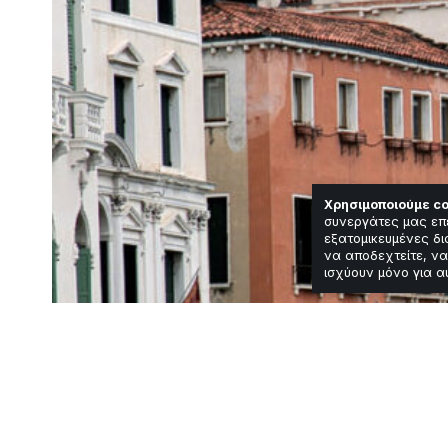
Χρησιμοποιούμε co
συνεργάτες μας επ
εξατομικευμένες δι
να αποδεχτείτε, να
ισχύουν μόνο για α
Featured
Κόσμος