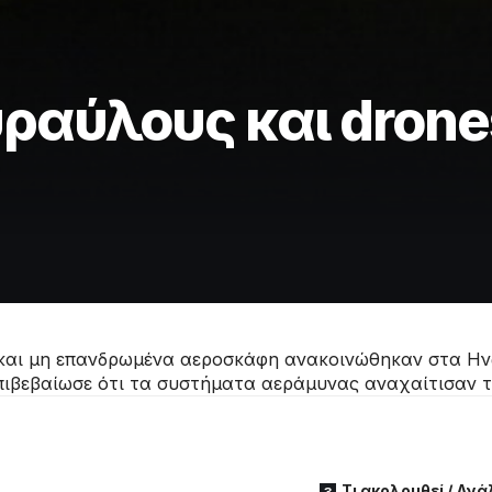
υραύλους και dron
 και μη επανδρωμένα αεροσκάφη ανακοινώθηκαν στα Ην
ιβεβαίωσε ότι τα συστήματα αεράμυνας αναχαίτισαν τις
Τι ακολουθεί / Αν