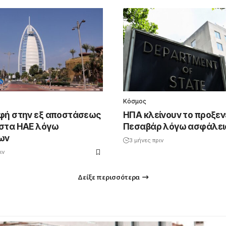
Κόσμος
φή στην εξ αποστάσεως
ΗΠΑ κλείνουν το προξεν
στα ΗΑΕ λόγω
Πεσαβάρ λόγω ασφάλει
ων
3 μήνες πριν
ιν
Δείξε περισσότερα