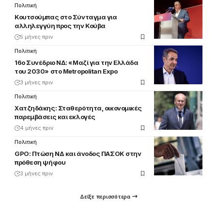
Πολιτική
Κουτσούμπας στο Σύνταγμα για
αλληλεγγύη προς την Κούβα
5 μήνες πριν
Πολιτική
16ο Συνέδριο ΝΔ: «Μαζί για την Ελλάδα
του 2030» στο Metropolitan Expo
3 μήνες πριν
Πολιτική
Χατζηδάκης: Σταθερότητα, οικονομικές
παρεμβάσεις και εκλογές
4 μήνες πριν
Πολιτική
GPO: Πτώση ΝΔ και άνοδος ΠΑΣΟΚ στην
πρόθεση ψήφου
3 μήνες πριν
Δείξε περισσότερα