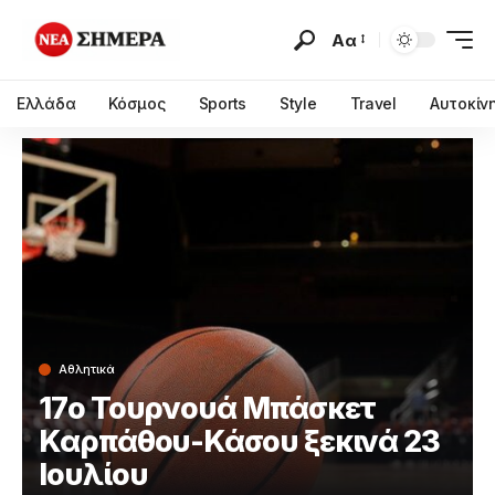
Αα
Ελλάδα
Κόσμος
Sports
Style
Travel
Αυτοκίν
Αθλητικά
17ο Τουρνουά Μπάσκετ
Καρπάθου-Κάσου ξεκινά 23
Ιουλίου