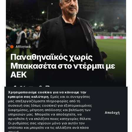
Αθλητικά
Παναθηναϊκός χωρίς
Μπακασέτα στο ντέρμπι με
ΑΕΚ
Χρόνος Ανάγνωσης: 2 Λεπτά
Χρησιμοποιούμε cookies για να κάνουμε την
εμπειρία σας καλύτερη.
Εμείς και οι συνεργάτες
μας επεξεργαζόμαστε πληροφορίες από τη
συσκευή σας (όπως cookies) για εξατομικευμένες
Ο Παναθηναϊκός θα αντιμετωπίσει την ΑΕΚ την Κυριακή
διαφημίσεις, μέτρηση απόδοσης και βελτίωση των
Αποδοχή
υπηρεσιών μας. Μπορείτε να αποδεχτείτε, να
10/05 στις 19:30 χωρίς τον Τάσο Μπακασέτα. Το θέμα
αρνηθείτε ή να επιλέξετε ποιες κατηγορίες θέλετε.
της απουσίας προστίθεται σε άλλες οκτώ απουσίες
Οι ρυθμίσεις σας ισχύουν μόνο για αυτόν τον
της ομάδας.
ιστότοπο και μπορείτε να τις αλλάξετε ανά πάσα