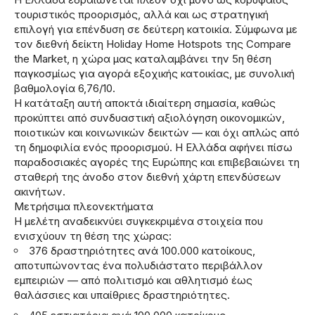
τουριστικός προορισμός, αλλά και ως στρατηγική
επιλογή για επένδυση σε δεύτερη κατοικία. Σύμφωνα με
τον διεθνή δείκτη Holiday Home Hotspots της Compare
the Market, η χώρα μας καταλαμβάνει την 5η θέση
παγκοσμίως για αγορά εξοχικής κατοικίας, με συνολική
βαθμολογία 6,76/10.
Η κατάταξη αυτή αποκτά ιδιαίτερη σημασία, καθώς
προκύπτει από συνδυαστική αξιολόγηση οικονομικών,
ποιοτικών και κοινωνικών δεικτών — και όχι απλώς από
τη δημοφιλία ενός προορισμού. Η Ελλάδα αφήνει πίσω
παραδοσιακές αγορές της Ευρώπης και επιβεβαιώνει τη
σταθερή της άνοδο στον διεθνή χάρτη επενδύσεων
ακινήτων.
Μετρήσιμα πλεονεκτήματα
Η μελέτη αναδεικνύει συγκεκριμένα στοιχεία που
ενισχύουν τη θέση της χώρας:
376 δραστηριότητες ανά 100.000 κατοίκους,
αποτυπώνοντας ένα πολυδιάστατο περιβάλλον
εμπειριών — από πολιτισμό και αθλητισμό έως
θαλάσσιες και υπαίθριες δραστηριότητες.