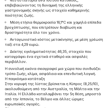
405 εστιατόρια ανά 100.000 κατοίκους,
επιβεβαιώνοντας τη δυναμική της ελληνικής
γαστρονομικής σκηνής ως στοιχείο καθημερινής
ποιότητας ζωής.
Μέση ετήσια θερμοκρασία 16,1°C και χαμηλά επίπεδα
βροχόπτωσης, που επιτρέπουν διαβίωση και
δραστηριότητα όλο τον χρόνο.
Ανταγωνιστικό κόστος μετακίνησης, με μέση χρέωση
ταξί στα 4,29 ευρώ.
Δείκτης εγκληματικότητας 46,35, στοιχείο που
καταγράφει ένα σχετικά σταθερό και ασφαλές
περιβάλλον.
Η συνολική εικόνα σκιαγραφεί μια χώρα που συνδυάζει
τρόπο ζωής, κλίμα, ασφάλεια και επενδυτική λογική.
Η παγκόσμια κατάταξη
Στην κορυφή της λίστας βρίσκεται η Κύπρος (8,25/10),
ακολουθούμενη από την Αυστραλία, τη Μάλτα και την
Ιταλία. Η Ελλάδα καταλαμβάνει την 5η θέση, μπροστά
από την Ισπανία, το Βέλγιο και άλλες ώριμες
ευρωπαϊκές αγορές.