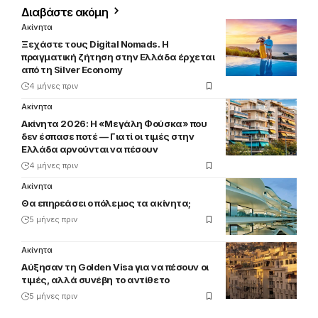
Διαβάστε ακόμη
Ακίνητα
Ξεχάστε τους Digital Nomads. Η
πραγματική ζήτηση στην Ελλάδα έρχεται
από τη Silver Economy
4 μήνες πριν
Ακίνητα
Ακίνητα 2026: Η «Μεγάλη Φούσκα» που
δεν έσπασε ποτέ — Γιατί οι τιμές στην
Ελλάδα αρνούνται να πέσουν
4 μήνες πριν
Ακίνητα
Θα επηρεάσει ο πόλεμος τα ακίνητα;
5 μήνες πριν
Ακίνητα
Αύξησαν τη Golden Visa για να πέσουν οι
τιμές, αλλά συνέβη το αντίθετο
5 μήνες πριν