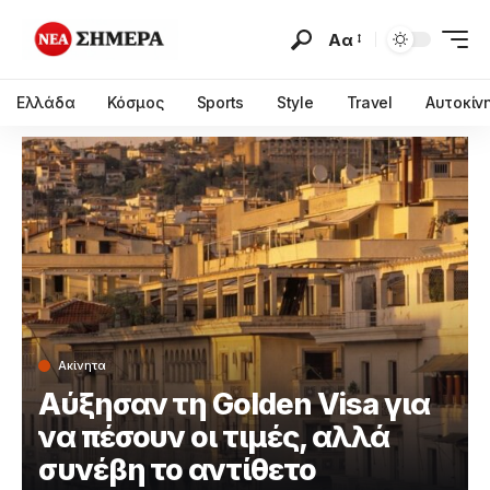
Αα
Ελλάδα
Κόσμος
Sports
Style
Travel
Αυτοκίν
Ακίνητα
Αύξησαν τη Golden Visa για
να πέσουν οι τιμές, αλλά
συνέβη το αντίθετο