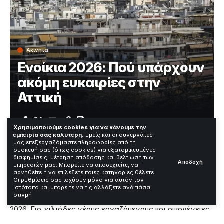
Ακίνητα
Ενοίκια 2026: Πού υπάρχουν
ακόμη ευκαιρίες στην
Αττική
Χρόνος Ανάγνωσης: 3 Λεπτά
Χρησιμοποιούμε cookies για να κάνουμε την
εμπειρία σας καλύτερη.
Εμείς και οι συνεργάτες
μας επεξεργαζόμαστε πληροφορίες από τη
συσκευή σας (όπως cookies) για εξατομικευμένες
Ενοίκια 2026: Πού υπάρχουν ακόμη ευκαιρίες στην
διαφημίσεις, μέτρηση απόδοσης και βελτίωση των
Αποδοχή
υπηρεσιών μας. Μπορείτε να αποδεχτείτε, να
Αττική
αρνηθείτε ή να επιλέξετε ποιες κατηγορίες θέλετε.
Οι ρυθμίσεις σας ισχύουν μόνο για αυτόν τον
Η στεγαστική κρίση στην Ελλάδα παραμένει ένα από τα
ιστότοπο και μπορείτε να τις αλλάξετε ανά πάσα
στιγμή
μεγαλύτερα κοινωνικά και οικονομικά ζητήματα του
2026. Για χιλιάδες νέους εργαζόμενους και οικογένειες,
η αναζήτηση κατοικίας στην Αττική έχει εξελιχθεί σε