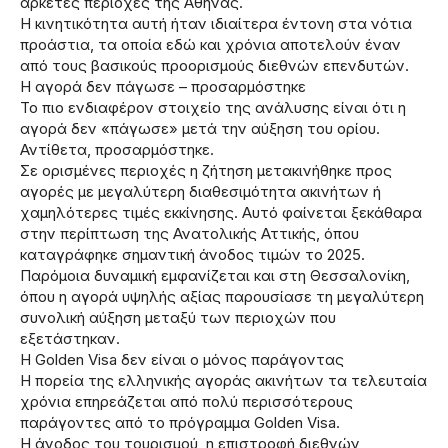
αρκετές περιοχές της Αθήνας.
Η κινητικότητα αυτή ήταν ιδιαίτερα έντονη στα νότια
προάστια, τα οποία εδώ και χρόνια αποτελούν έναν
από τους βασικούς προορισμούς διεθνών επενδυτών.
Η αγορά δεν πάγωσε – προσαρμόστηκε
Το πιο ενδιαφέρον στοιχείο της ανάλυσης είναι ότι η
αγορά δεν «πάγωσε» μετά την αύξηση του ορίου.
Αντίθετα, προσαρμόστηκε.
Σε ορισμένες περιοχές η ζήτηση μετακινήθηκε προς
αγορές με μεγαλύτερη διαθεσιμότητα ακινήτων ή
χαμηλότερες τιμές εκκίνησης. Αυτό φαίνεται ξεκάθαρα
στην περίπτωση της Ανατολικής Αττικής, όπου
καταγράφηκε σημαντική άνοδος τιμών το 2025.
Παρόμοια δυναμική εμφανίζεται και στη Θεσσαλονίκη,
όπου η αγορά υψηλής αξίας παρουσίασε τη μεγαλύτερη
συνολική αύξηση μεταξύ των περιοχών που
εξετάστηκαν.
Η Golden Visa δεν είναι ο μόνος παράγοντας
Η πορεία της ελληνικής αγοράς ακινήτων τα τελευταία
χρόνια επηρεάζεται από πολύ περισσότερους
παράγοντες από το πρόγραμμα Golden Visa.
Η άνοδος του τουρισμού, η επιστροφή διεθνών