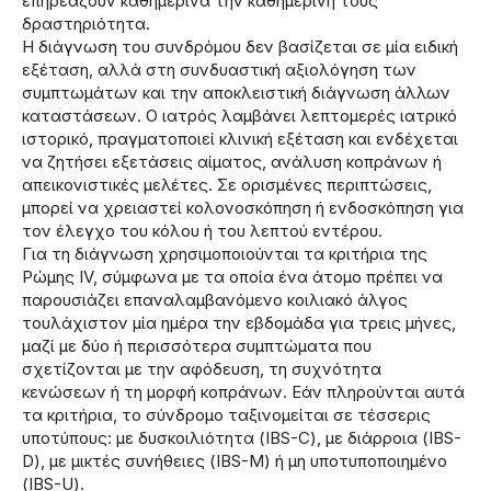
επηρεάζουν καθημερινά την καθημερινή τους
δραστηριότητα.
Η διάγνωση του συνδρόμου δεν βασίζεται σε μία ειδική
εξέταση, αλλά στη συνδυαστική αξιολόγηση των
συμπτωμάτων και την αποκλειστική διάγνωση άλλων
καταστάσεων. Ο ιατρός λαμβάνει λεπτομερές ιατρικό
ιστορικό, πραγματοποιεί κλινική εξέταση και ενδέχεται
να ζητήσει εξετάσεις αίματος, ανάλυση κοπράνων ή
απεικονιστικές μελέτες. Σε ορισμένες περιπτώσεις,
μπορεί να χρειαστεί κολονοσκόπηση ή ενδοσκόπηση για
τον έλεγχο του κόλου ή του λεπτού εντέρου.
Για τη διάγνωση χρησιμοποιούνται τα κριτήρια της
Ρώμης IV, σύμφωνα με τα οποία ένα άτομο πρέπει να
παρουσιάζει επαναλαμβανόμενο κοιλιακό άλγος
τουλάχιστον μία ημέρα την εβδομάδα για τρεις μήνες,
μαζί με δύο ή περισσότερα συμπτώματα που
σχετίζονται με την αφόδευση, τη συχνότητα
κενώσεων ή τη μορφή κοπράνων. Εάν πληρούνται αυτά
τα κριτήρια, το σύνδρομο ταξινομείται σε τέσσερις
υποτύπους: με δυσκοιλιότητα (IBS-C), με διάρροια (IBS-
D), με μικτές συνήθειες (IBS-M) ή μη υποτυποποιημένο
(IBS-U).