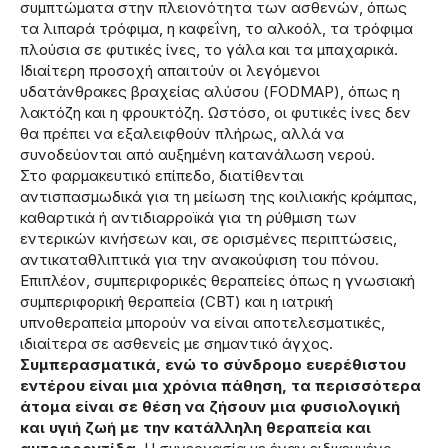
συμπτώματα στην πλειονότητα των ασθενών, όπως
τα λιπαρά τρόφιμα, η καφεΐνη, το αλκοόλ, τα τρόφιμα
πλούσια σε φυτικές ίνες, το γάλα και τα μπαχαρικά.
Ιδιαίτερη προσοχή απαιτούν οι λεγόμενοι
υδατάνθρακες βραχείας αλύσου (FODMAP), όπως η
λακτόζη και η φρουκτόζη. Ωστόσο, οι φυτικές ίνες δεν
θα πρέπει να εξαλειφθούν πλήρως, αλλά να
συνοδεύονται από αυξημένη κατανάλωση νερού.
Στο φαρμακευτικό επίπεδο, διατίθενται
αντισπασμωδικά για τη μείωση της κοιλιακής κράμπας,
καθαρτικά ή αντιδιαρροϊκά για τη ρύθμιση των
εντερικών κινήσεων και, σε ορισμένες περιπτώσεις,
αντικαταθλιπτικά για την ανακούφιση του πόνου.
Επιπλέον, συμπεριφορικές θεραπείες όπως η γνωσιακή
συμπεριφορική θεραπεία (CBT) και η ιατρική
υπνοθεραπεία μπορούν να είναι αποτελεσματικές,
ιδιαίτερα σε ασθενείς με σημαντικό άγχος.
Συμπερασματικά, ενώ το σύνδρομο ευερέθιστου
εντέρου είναι μια χρόνια πάθηση, τα περισσότερα
άτομα είναι σε θέση να ζήσουν μια φυσιολογική
και υγιή ζωή με την κατάλληλη θεραπεία και