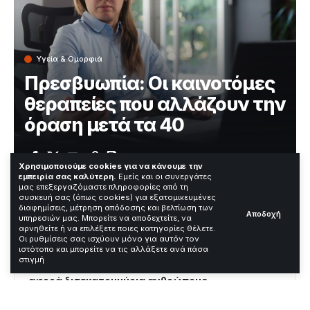
Υγεία & Ομορφιά
Πρεσβυωπία: Οι καινοτόμες
θεραπείες που αλλάζουν την
όραση μετά τα 40
Χρόνος Ανάγνωσης: 3 Λεπτά
Χρησιμοποιούμε cookies για να κάνουμε την
εμπειρία σας καλύτερη.
Εμείς και οι συνεργάτες
μας επεξεργαζόμαστε πληροφορίες από τη
συσκευή σας (όπως cookies) για εξατομικευμένες
—
διαφημίσεις, μέτρηση απόδοσης και βελτίωση των
Αποδοχή
υπηρεσιών μας. Μπορείτε να αποδεχτείτε, να
αρνηθείτε ή να επιλέξετε ποιες κατηγορίες θέλετε.
Contents
Οι ρυθμίσεις σας ισχύουν μόνο για αυτόν τον
ιστότοπο και μπορείτε να τις αλλάξετε ανά πάσα
στιγμή
Η πρεσβυωπία: Μια παγκόσμια πρόκληση που
αφορά δισεκατομμύρια ανθρώπους
Από τα παραδοσιακά γυαλιά στις χειρουργικές