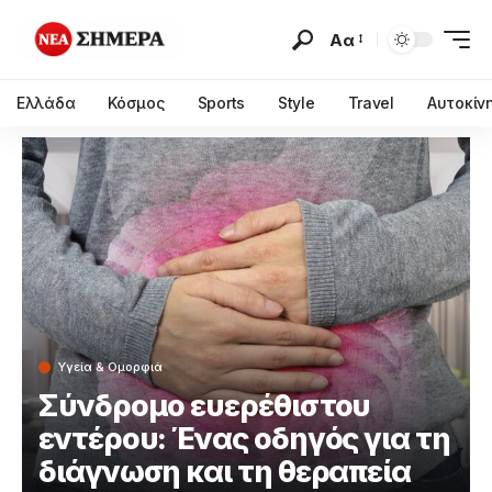
Αα
Ελλάδα
Κόσμος
Sports
Style
Travel
Αυτοκίν
Υγεία & Ομορφιά
Σύνδρομο ευερέθιστου
εντέρου: Ένας οδηγός για τη
διάγνωση και τη θεραπεία