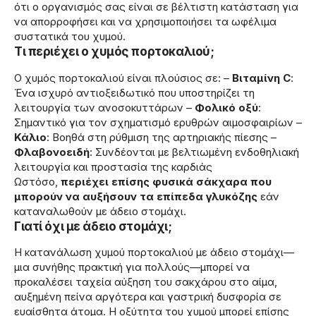
ότι ο οργανισμός σας είναι σε βέλτιστη κατάσταση για
να απορροφήσει και να χρησιμοποιήσει τα ωφέλιμα
συστατικά του χυμού.
Τι περιέχει ο χυμός πορτοκαλιού;
Ο χυμός πορτοκαλιού είναι πλούσιος σε: –
Βιταμίνη C
:
Ένα ισχυρό αντιοξειδωτικό που υποστηρίζει τη
λειτουργία των ανοσοκυττάρων –
Φολικό οξύ
:
Σημαντικό για τον σχηματισμό ερυθρών αιμοσφαιρίων –
Κάλιο
: Βοηθά στη ρύθμιση της αρτηριακής πίεσης –
Φλαβονοειδή
: Συνδέονται με βελτιωμένη ενδοθηλιακή
λειτουργία και προστασία της καρδιάς
Ωστόσο,
περιέχει επίσης φυσικά σάκχαρα που
μπορούν να αυξήσουν τα επίπεδα γλυκόζης
εάν
καταναλωθούν με άδειο στομάχι.
Γιατί όχι με άδειο στομάχι;
Η κατανάλωση χυμού πορτοκαλιού με άδειο στομάχι—
μια συνήθης πρακτική για πολλούς—μπορεί να
προκαλέσει ταχεία αύξηση του σακχάρου στο αίμα,
αυξημένη πείνα αργότερα και γαστρική δυσφορία σε
ευαίσθητα άτομα. Η οξύτητα του χυμού μπορεί επίσης