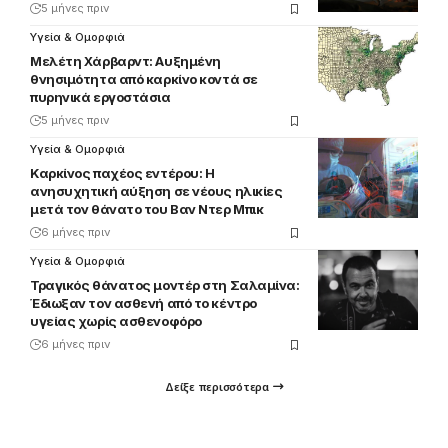
5 μήνες πριν
Υγεία & Ομορφιά
Μελέτη Χάρβαρντ: Αυξημένη
θνησιμότητα από καρκίνο κοντά σε
πυρηνικά εργοστάσια
5 μήνες πριν
Υγεία & Ομορφιά
Καρκίνος παχέος εντέρου: Η
ανησυχητική αύξηση σε νέους ηλικίες
μετά τον θάνατο του Βαν Ντερ Μπικ
6 μήνες πριν
Υγεία & Ομορφιά
Τραγικός θάνατος μοντέρ στη Σαλαμίνα:
Έδιωξαν τον ασθενή από το κέντρο
υγείας χωρίς ασθενοφόρο
6 μήνες πριν
Δείξε περισσότερα