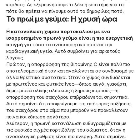
καρδιάς. Ας εξερευνήσουμε τι λέει η επιστήμη για το
πότε θα πρέπει να πίνουμε αυτό το δημοφιλές ποτό.
Το πρωί με γεύμα: Η χρυσή ώρα
Η κατανάλωση χυμού πορτοκαλιού με ένα
ισορροπημένο πρωινό γεύμα είναι η πιο ευεργετική
στιγμή
για τόσο το ανοσοποιητικό όσο και την
καρδιαγγειακή υγεία. Αυτό συμβαίνει για αρκετούς
λόγους.
Πρώτον, η απορρόφηση της βιταμίνης C είναι πολύ πιο
αποτελεσματική όταν καταναλώνεται σε συνδυασμό με
άλλα θρεπτικά συστατικά. Όταν ο χυμός συνδυάζεται
με πρωτεΐνες και φυτικές ίνες—όπως αυγά, γιαούρτι,
δημητριακά ολικής αλέσεως ή ξηρούς καρπούς—η
απορρόφηση του σακχάρου επιβραδύνεται σημαντικά.
Αυτό σημαίνει ότι αποφεύγουμε τις απότομες αυξήσεις
του σακχάρου στο αίμα που μπορούν να προκαλέσουν
πείνα και κόπωση αργότερα.
Δεύτερον, η πρωινή κατανάλωση ευθυγραμμίζεται με
τις φυσικές αιχμές κορτιζόλης του σώματος, όταν η
ανοσολογική ρύθμιση είναι πιο ενεργή. Αυτό σημαίνει