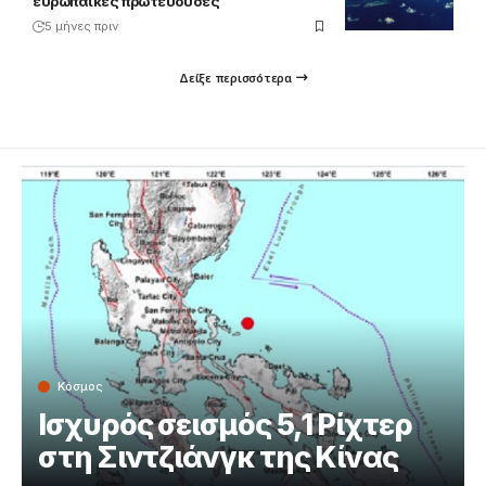
ευρωπαϊκές πρωτεύουσες
5 μήνες πριν
Δείξε περισσότερα
Κόσμος
Ισχυρός σεισμός 5,1 Ρίχτερ
στη Σιντζιάνγκ της Κίνας