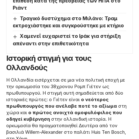
επίθεση κατά της πρεσβείας των ΗΠΑ στο
Ριάντ
Τραγικό δυστύχημα στο Μιλάνο: Τραμ
εκτροχιάστηκε και συγκρούστηκε με κτήριο
Χαμενεΐ ευχαριστεί το Ιράκ για στήριξη
απέναντι στην επιθετικότητα
Ιστορική στιγμή για τους
Ολλανδούς
Η Ολλανδία εισέρχεται σε μια νέα πολιτική εποχή με
την ορκωμοσία του 38χρονου Ρομπ Γιέτεν ως
πρωθυπουργού. Η στιγμή αυτή σημαδεύεται από δύο
ιστορικές πρώτες: ο Γιέτεν είναι
ο νεότερος
πρωθυπουργός που ανέλαβε ποτέ το αξίωμα
στη
χώρα και
ο πρώτος ανοιχτά ομοφυλόφιλος που
οδηγεί κυβέρνηση
στην ολλανδική ιστορία. Η
ορκωμοσία θα πραγματοποιηθεί Δευτέρα από τον
βασιλιά Willem-Alexander στο παλάτι Huis Ten Bosch,
στη Χάγη.