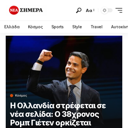
Αα
Ελλάδα
Κόσμος
Sports
Style
Travel
Αυτοκίν
Κόσμος
Η Ολλανδία στρέφεται σε
νέα σελίδα: Ο 38χρονος
Ρομπ Γιέτεν ορκίζεται