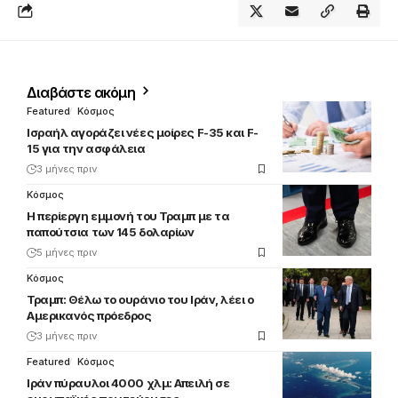
Διαβάστε ακόμη
Featured
Κόσμος
Ισραήλ αγοράζει νέες μοίρες F-35 και F-
15 για την ασφάλεια
3 μήνες πριν
Κόσμος
Η περίεργη εμμονή του Τραμπ με τα
παπούτσια των 145 δολαρίων
5 μήνες πριν
Κόσμος
Τραμπ: Θέλω το ουράνιο του Ιράν, λέει ο
Αμερικανός πρόεδρος
3 μήνες πριν
Featured
Κόσμος
Ιράν πύραυλοι 4000 χλμ: Απειλή σε