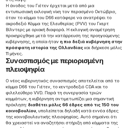
Η άνοδος του Γιέτεν έρχεται μετά από μια
εντυπωσιακή εκλογική νίκη τον περασμένο Οκτώβριο,
όταν το κόμμα του D66 κατάφερε να ανατρέψει το
ακροδεξιό Κόμμα της Ελευθερίας (PVV) του Γκερτ
Βίλντερς με οριακή διαφορά. Η εκλογική αναμέτρηση
προκηρύχθηκε μετά την κατάρρευση της προηγούμενης
κυβέρνησης, η οποία ήταν
η πιο δεξιά κυβέρνηση στην
πρόσφατη ιστορία της Ολλανδίας
και διήρκεσε μόλις
11 μήνες.
Συνασπισμός με περιορισμένη
πλειοψηφία
Ο νέος κυβερνητικός συνασπισμός αποτελείται από το
κόμμα D66 του Γιέτεν, το κεντροδεξιό CDA και το
φιλελεύθερο VVD. Παρά τη συνεργασία τριών
κομμάτων, η κυβέρνηση αντιμετωπίζει μια σημαντική
πρόκληση:
διαθέτει μόλις 66 έδρες από τις 150 του
κοινοβουλίου
, υπολείπεται δηλαδή κατά εννέα έδρες
της κοινοβουλευτικής πλειοψηφίας. Αυτό σημαίνει ότι
θα χρειαστεί να αναζητήσει στήριξη από κόμματα της