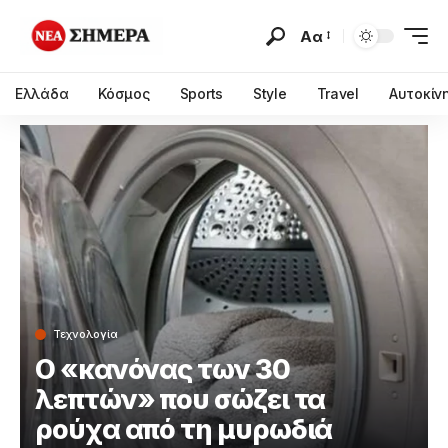
Αα
Ελλάδα
Κόσμος
Sports
Style
Travel
Αυτοκίν
Τεχνολογία
Ο «κανόνας των 30
λεπτών» που σώζει τα
ρούχα από τη μυρωδιά