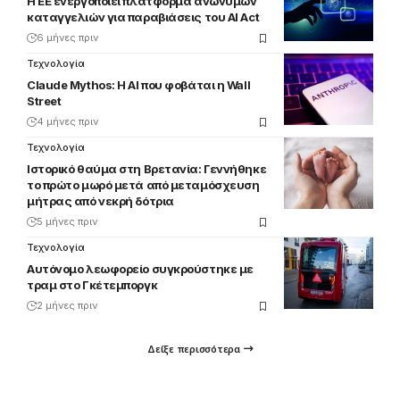
Η ΕΕ ενεργοποιεί πλατφόρμα ανώνυμων
καταγγελιών για παραβιάσεις του AI Act
6 μήνες πριν
Τεχνολογία
Claude Mythos: Η ΑΙ που φοβάται η Wall
Street
4 μήνες πριν
Τεχνολογία
Ιστορικό θαύμα στη Βρετανία: Γεννήθηκε
το πρώτο μωρό μετά από μεταμόσχευση
μήτρας από νεκρή δότρια
5 μήνες πριν
Τεχνολογία
Αυτόνομο λεωφορείο συγκρούστηκε με
τραμ στο Γκέτεμποργκ
2 μήνες πριν
Δείξε περισσότερα