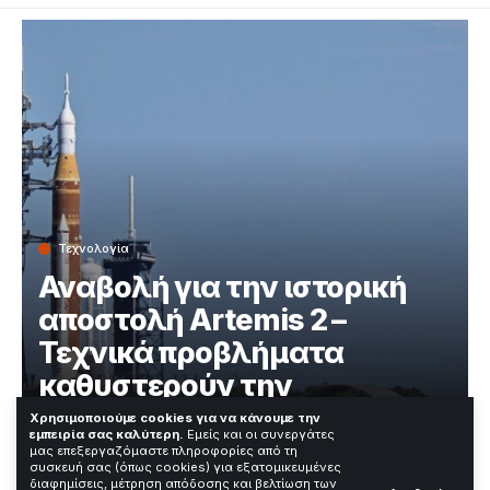
Τεχνολογία
Αναβολή για την ιστορική
αποστολή Artemis 2 –
Τεχνικά προβλήματα
καθυστερούν την
επιστροφή στη Σελήνη
Χρησιμοποιούμε cookies για να κάνουμε την
εμπειρία σας καλύτερη.
Εμείς και οι συνεργάτες
μας επεξεργαζόμαστε πληροφορίες από τη
συσκευή σας (όπως cookies) για εξατομικευμένες
Χρόνος Ανάγνωσης: 3 Λεπτά
διαφημίσεις, μέτρηση απόδοσης και βελτίωση των