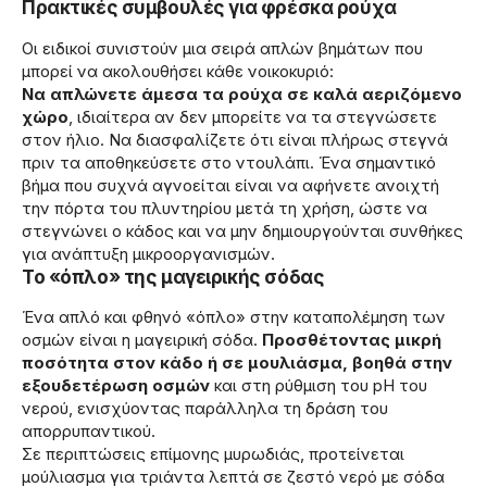
Πρακτικές συμβουλές για φρέσκα ρούχα
Οι ειδικοί συνιστούν μια σειρά απλών βημάτων που
μπορεί να ακολουθήσει κάθε νοικοκυριό:
Να απλώνετε άμεσα τα ρούχα σε καλά αεριζόμενο
χώρο
, ιδιαίτερα αν δεν μπορείτε να τα στεγνώσετε
στον ήλιο. Να διασφαλίζετε ότι είναι πλήρως στεγνά
πριν τα αποθηκεύσετε στο ντουλάπι. Ένα σημαντικό
βήμα που συχνά αγνοείται είναι να αφήνετε ανοιχτή
την πόρτα του πλυντηρίου μετά τη χρήση, ώστε να
στεγνώνει ο κάδος και να μην δημιουργούνται συνθήκες
για ανάπτυξη μικροοργανισμών.
Το «όπλο» της μαγειρικής σόδας
Ένα απλό και φθηνό «όπλο» στην καταπολέμηση των
οσμών είναι η μαγειρική σόδα.
Προσθέτοντας μικρή
ποσότητα στον κάδο ή σε μουλιάσμα, βοηθά στην
εξουδετέρωση οσμών
και στη ρύθμιση του pH του
νερού, ενισχύοντας παράλληλα τη δράση του
απορρυπαντικού.
Σε περιπτώσεις επίμονης μυρωδιάς, προτείνεται
μούλιασμα για τριάντα λεπτά σε ζεστό νερό με σόδα