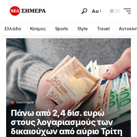
Αα
Ελλάδα
Κόσμος
Sports
Style
Travel
Αυτοκίν
Οικονομια
Πάνω από 2,4 δισ. ευρώ
στους λογαριασμούς των
δικαιούχων από αύριο Τρίτη