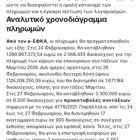
ώστε να διασφαλιστεί η ομαλή κατανομή των
πληρωμών και η έγκαιρη πίστωση των λογαριασμών.
Αναλυτικό χρονοδιάγραμμα
πληρωμών
Από τον e-ΕΦΚΑ
, οι πληρωμές θα πραγματοποιηθούν
ως εξής: Στις 24 Φεβρουαρίου, θα καταβληθούν
1.280.867.372,54 ευρώ σε 2.568.455 δικαιούχους για την
πληρωμή των κύριων και επικουρικών συντάξεων του
Μαρτίου 2026. Δύο ημέρες αργότερα, στις 26
Φεβρουαρίου, ακολουθεί δεύτερη δόση ύψους
1.126.208.250,09 ευρώ, που θα διανεμηθεί σε 1.671.184
δικαιούχους, επίσης για συντάξεις Μαρτίου.
Στις 27 Φεβρουαρίου, θα καταβληθούν 3.300.000 ευρώ
σε 8.500 δικαιούχους για
προκαταβολές συντάξεων
σύμφωνα με το νόμο 4778/2021. Παράλληλα, από τις 24
έως τις 27 Φεβρουαρίου, θα διανεμηθούν 17
εκατομμύρια ευρώ σε 900 δικαιούχους σε συνέχεια
έκδοσης αποφάσεων για εφάπαξ ποσά. Τέλος, στις 27
Φεβρουαρίου, θα γίνει η επιστροφή εισφορών μη
μισθωτών, ύψους 7 εκατομμυρίων ευρώ, σε 3.797