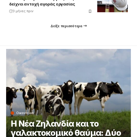
δείχνει αντοχή αγοράς εργασίας
3 μήνες πριν
Δείξε περισσότερα
Οικονομια
Η Νέα Ζηλανδία και το
γαλακτοκομικό θαύμα: Δύο