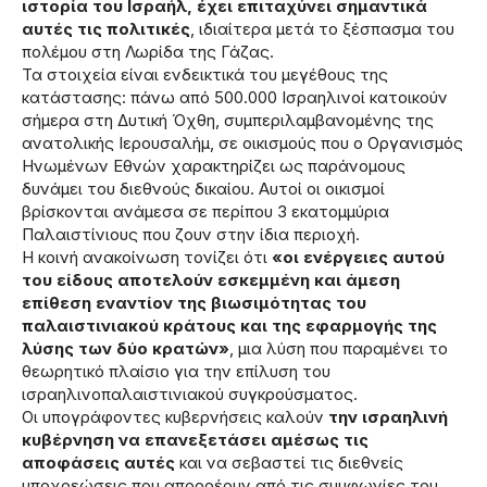
ιστορία του Ισραήλ, έχει επιταχύνει σημαντικά
αυτές τις πολιτικές
, ιδιαίτερα μετά το ξέσπασμα του
πολέμου στη Λωρίδα της Γάζας.
Τα στοιχεία είναι ενδεικτικά του μεγέθους της
κατάστασης: πάνω από 500.000 Ισραηλινοί κατοικούν
σήμερα στη Δυτική Όχθη, συμπεριλαμβανομένης της
ανατολικής Ιερουσαλήμ, σε οικισμούς που ο Οργανισμός
Ηνωμένων Εθνών χαρακτηρίζει ως παράνομους
δυνάμει του διεθνούς δικαίου. Αυτοί οι οικισμοί
βρίσκονται ανάμεσα σε περίπου 3 εκατομμύρια
Παλαιστίνιους που ζουν στην ίδια περιοχή.
Η κοινή ανακοίνωση τονίζει ότι
«οι ενέργειες αυτού
του είδους αποτελούν εσκεμμένη και άμεση
επίθεση εναντίον της βιωσιμότητας του
παλαιστινιακού κράτους και της εφαρμογής της
λύσης των δύο κρατών»
, μια λύση που παραμένει το
θεωρητικό πλαίσιο για την επίλυση του
ισραηλινοπαλαιστινιακού συγκρούσματος.
Οι υπογράφοντες κυβερνήσεις καλούν
την ισραηλινή
κυβέρνηση να επανεξετάσει αμέσως τις
αποφάσεις αυτές
και να σεβαστεί τις διεθνείς
υποχρεώσεις που απορρέουν από τις συμφωνίες του