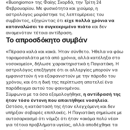
«Buongiorno» της Φαίης Σκορδά, την Τρίτη 24
Φεβρουαρίου. Με φυσικότητα και χιούμορ, η
αστρολόγος μοιράστηκε τις λεπτομέρειες του
συμβάντος, εξηγώντας ότι
είχε πολλά χρόνια να
καταναλώσει το συγκεκριμένο πιάτο
και δεν
αναμενόταν τέτοια αντίδραση.
Το απροσδόκητο συμβάν
«Πέρασα καλά και κακά. Ήταν σύνθετο. Ήθελα να φάω
ταραμοσαλάτα μετά από χρόνια, αλλά κατέληξα στο
νοσοκομείο», δήλωσε χαρακτηριστικά η Παγιατάκη. Η
αστρολόγος επεξήγησε ότι οι αλλεργίες μπορούν να
εμφανιστούν ή να εξαφανιστούν με την πάροδο του
χρόνου, και ότι η δική της περίπτωση αποτελεί ένα
παράδειγμα αυτού του φαινομένου.
Σύμφωνα με τα όσα εξομολογήθηκε,
η αντίδρασή της
ήταν τόσο έντονη που απαιτήθηκε νοσηλεία
.
Ωστόσο, η κατάστασή της ήταν ελεγχόμενη και δεν
υπήρξαν σοβαρές επιπλοκές. Η Παγιατάκη σημείωσε με
αυτοσαρκασμό ότι νόμιζε ότι ήταν «ακόμα πολύ νέα»
για τέτοια προβλήματα υγείας, αλλά αποδέχθηκε τα