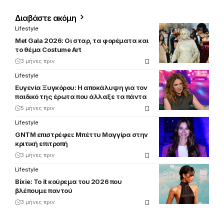
Διαβάστε ακόμη
Lifestyle
Met Gala 2026: Οι σταρ, τα φορέματα και
το θέμα Costume Art
3 μήνες πριν
Lifestyle
Ευγενία Ξυγκόρου: Η αποκάλυψη για τον
παιδικό της έρωτα που άλλαξε τα πάντα
5 μήνες πριν
Lifestyle
GNTM επιστρέφει: Μπέττυ Μαγγίρα στην
κριτική επιτροπή
3 μήνες πριν
Lifestyle
Bixie: Το it κούρεμα του 2026 που
βλέπουμε παντού
3 μήνες πριν