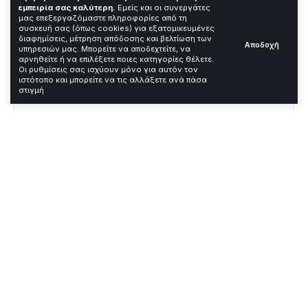
εμπειρία σας καλύτερη.
Εμείς και οι συνεργάτες
Χρόνος Ανάγνωσης: 3 Λεπτά
μας επεξεργαζόμαστε πληροφορίες από τη
συσκευή σας (όπως cookies) για εξατομικευμένες
διαφημίσεις, μέτρηση απόδοσης και βελτίωση των
Αποδοχή
υπηρεσιών μας. Μπορείτε να αποδεχτείτε, να
—
αρνηθείτε ή να επιλέξετε ποιες κατηγορίες θέλετε.
Οι ρυθμίσεις σας ισχύουν μόνο για αυτόν τον
ιστότοπο και μπορείτε να τις αλλάξετε ανά πάσα
Contents
στιγμή
Ορφέας Αυγουστίδης: Ξαναβάλουμε την
κριτική σκέψη στο παιχνίδι
Το διαδίκτυο και η θολούρα των ορίων
Γαλλικό στυλ: Πώς να φοράς κομψά με
απλά ρούχα
Δημήτρης Αλεξάνδρου και Ρία
Ελληνίδου: Ρομαντικές διακοπές στο
Πουκέτ
Το παιδί που έπαιξε τον μικρό Ιησού και