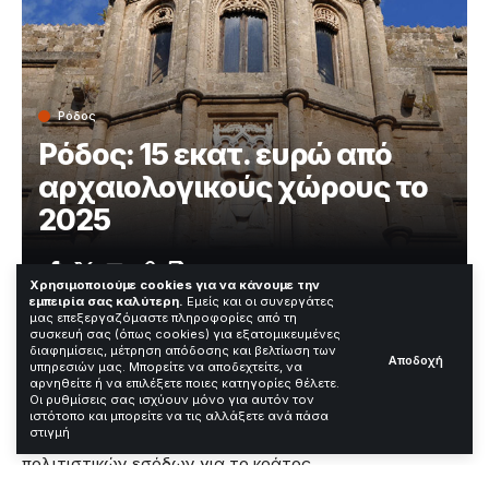
Ρόδος
Ρόδος: 15 εκατ. ευρώ από
αρχαιολογικούς χώρους το
2025
Χρόνος Ανάγνωσης: 2 Λεπτά
Χρησιμοποιούμε cookies για να κάνουμε την
εμπειρία σας καλύτερη.
Εμείς και οι συνεργάτες
μας επεξεργαζόμαστε πληροφορίες από τη
συσκευή σας (όπως cookies) για εξατομικευμένες
Η Ρόδος εισέπραξε περισσότερα από 15 εκατομμύρια
διαφημίσεις, μέτρηση απόδοσης και βελτίωση των
Αποδοχή
υπηρεσιών μας. Μπορείτε να αποδεχτείτε, να
ευρώ από τη λειτουργία αρχαιολογικών χώρων και
αρνηθείτε ή να επιλέξετε ποιες κατηγορίες θέλετε.
μουσείων το 2025. Το ποσό αυτό σηματοδοτεί μια
Οι ρυθμίσεις σας ισχύουν μόνο για αυτόν τον
εκρηκτική αύξηση σε σχέση με το προηγούμενο έτος,
ιστότοπο και μπορείτε να τις αλλάξετε ανά πάσα
στιγμή
θέτοντας το νησί ως ένα από τα κυριότερα κέντρα
πολιτιστικών εσόδων για το κράτος.