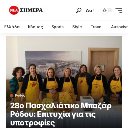
Αα
Ελλάδα
Κόσμος
Sports
Style
Travel
Αυτοκίν
Ρόδος
28ο Πασχαλιάτικο Μπαζάρ
Ρόδου: Επιτυχία για τις
υποτροφίες