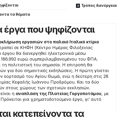
ηφίζονται
Τρόπος διενέργεια
γοντα τα θέματα
α έργα που ψηφίζονται
οκλήρωση εργασιών στο παλαιό Ιταλικό κτίριο
τατραπεί σε ΚΗΦΗ (Κέντρο Ημέρας Φιλοξενίας
 έργου θα διενεργηθεί ηλεκτρονικά μέσω
ό 186.992 ευρώ συμπεριλαμβανομένου του ΦΠΑ.
α τη πολιτιστική του σημασία. Η επιτροπή θα
νών για δύο σημαντικές εκδηλώσεις. Η πρώτη γίνεται
ον εορτασμό του Αγίου Θωμά, ενώ η δεύτερη στις 28
ιμίας Κεφαλής Ιωάννου Προδρόμου. Και τα δύο
ύν στους χώρους των σχετικών εκκλησιών.
 είναι η
αναπλάση της Πλατείας Γοργοποτάμου
, με
Πρόκειται για χρηματοδοτούμενο έργο, γι’ αυτό
ται κατεπείγοντα τα