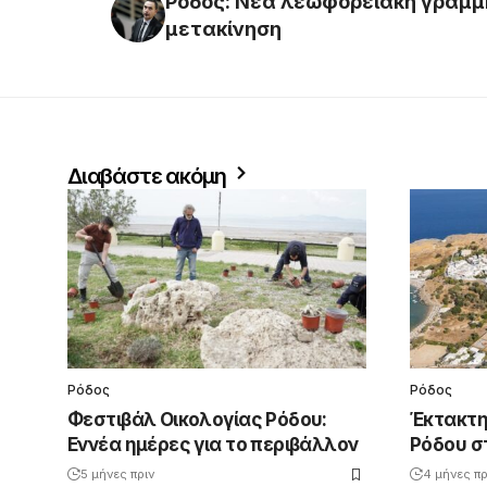
Ρόδος: Νέα λεωφορειακή γραμμ
μετακίνηση
Διαβάστε ακόμη
Ρόδος
Ρόδος
Φεστιβάλ Οικολογίας Ρόδου:
Έκτακτη
Εννέα ημέρες για το περιβάλλον
Ρόδου στ
5 μήνες πριν
4 μήνες πρ