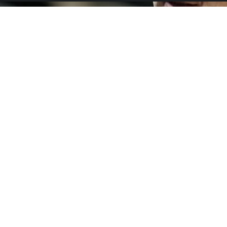
ωφορειακή γραμμή 
ακή γραμμή από την Τετάρτη 15 Απριλίου. Η «Κίτρινη Γ
 40 λεπτά, συνδέοντας το κέντρο με τις γειτονιές της π