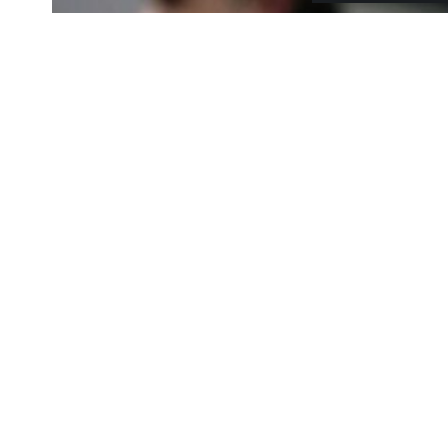
Ρόδος
Ρόδος: Νέα λε
μετακίνηση
Χρόνος Ανάγνωσης: 2 Λεπτά
Η Ρόδος αποκτά νέα λεωφορει
επισκέπτες με δρομολόγια ανά
Μοιραστείτε