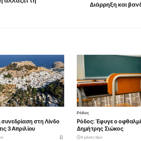
ή αλλάζει τη
Διάρρηξη και βα
Ρόδος
 συνεδρίαση στη Λίνδο
Ρόδος: Έφυγε ο οφθαλμ
ις 3 Απριλίου
Δημήτρης Σιώκος
ιν
4 μήνες πριν