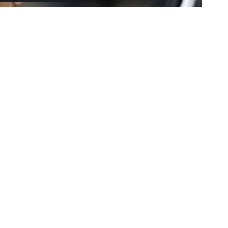
αλλάζει τη
ραμμή» θα εξυπηρετεί κατοίκους και
όλης.