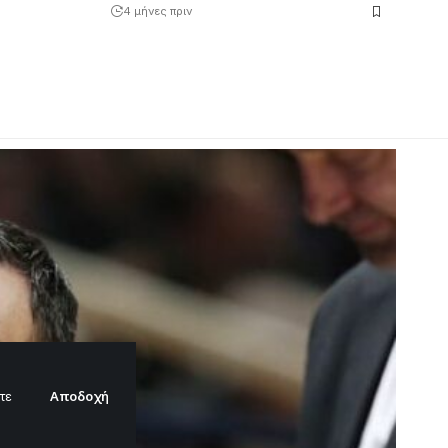
4 μήνες πριν
Αποδοχή
τε