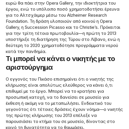
ευρώ θα πάει στην Opera Gallery, την ιδιοκτήτρια του
έργου, ενώ το υπόλοιπο ποσό χρηματοδοτήσει έρευνα
για το Αλτσχάιμερ μέσω του Alzheimer Research
Foundation. Τη δράση υλοποιούν από κοινού η Opera
Gallery, η Succession Picasso και το Christie’s. Πρόκειται
για την τρίτη τέτοια πρωτοβουλία—η πρώτη το 2013
υποστήριξε τη διατήρηση της Τύρου στο Λίβανο, ενώ η
δεύτερη το 2020 χρηματοδότησε προγράμματα νερού
κατά την πανδημία.
Τι μπορεί να κάνει ο νικητής με το
αριστούργημα
Ο εγγονός του Πικάσο επισημαίνει ότι ο νικητής της
κλήρωσης είναι απολύτως ελεύθερος να κάνει ό,τι
επιθυμεί με το έργο. Μπορεί να το κρατήσει για
προσωπική κατοχή, να το δανείσει σε μουσείο για
έκθεση ή ακόμη να το μεταπωλήσει. Ενδεικτικό του
γεγονότος ότι τέτοιες δράσεις έχουν νόημα—ο νικητής
της πρώτης κλήρωσης του 2013 επέλεξε να
παρουσιάσει το κτήμα του σε μουσείο, δίνοντας στο
κοινό τη δυνατότητα να το θαυμάσει.