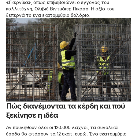
«Γκερνίκα», όπως επιβεβαιώνει ο εγγονός του
καλλιτέχνη, Ολιβιέ Βιντμάιερ Πικάσο. Η αξία του
ξεπερνά το ένα εκατομμύριο δολάρια.
Πώς διανέμονται τα κέρδη και πού
ξεκίνησε η ιδέα
Αν πουληθούν όλοι οι 120.000 λαχνοί, τα συνολικά
έσοδα θα φτάσουν τα 12 εκατ. ευρώ. Ένα εκατομμύριο