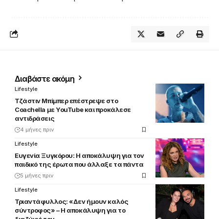
Διαβάστε ακόμη
Lifestyle
Τζάστιν Μπίμπερ επέστρεψε στο
Coachella με YouTube και προκάλεσε
αντιδράσεις
4 μήνες πριν
Lifestyle
Ευγενία Ξυγκόρου: Η αποκάλυψη για τον
παιδικό της έρωτα που άλλαξε τα πάντα
5 μήνες πριν
Lifestyle
Τριαντάφυλλος: «Δεν ήμουν καλός
σύντροφος» – Η αποκάλυψη για το
διαζύγιό του