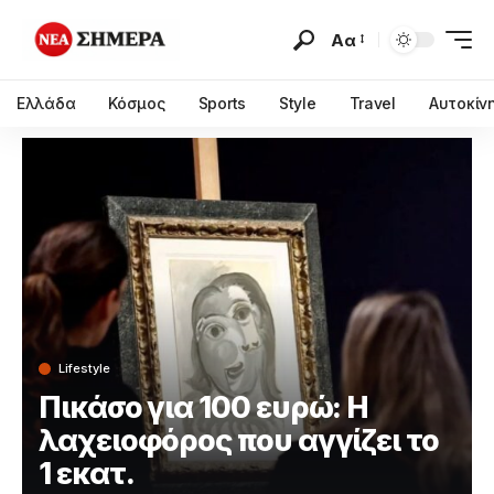
Αα
Ελλάδα
Κόσμος
Sports
Style
Travel
Αυτοκίν
Lifestyle
Πικάσο για 100 ευρώ: Η
λαχειοφόρος που αγγίζει το
1 εκατ.