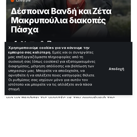
Lifestyle
Δέσποινα Βανδή και Ζέτα
Μακρυπούλια διακοπές
Πάσχα
Χρόνος Ανάγνωσης: 2 Λεπτά
Χρησιμοποιούμε cookies για να κάνουμε την
εμπειρία σας καλύτερη.
Εμείς και οι συνεργάτες
μας επεξεργαζόμαστε πληροφορίες από τη
συσκευή σας (όπως cookies) για εξατομικευμένες
Η Δέσποινα Βανδή και η Ζέτα Μακρυπούλια
διαφημίσεις, μέτρηση απόδοσης και βελτίωση των
Αποδοχή
υπηρεσιών μας. Μπορείτε να αποδεχτείτε, να
επέλεξαν διαφορετικούς προορισμούς για τις
αρνηθείτε ή να επιλέξετε ποιες κατηγορίες θέλετε.
διακοπές του Πάσχα.
Η τραγουδίστρια και ο
Οι ρυθμίσεις σας ισχύουν μόνο για αυτόν τον
σύντροφός της Βασίλης Μπισμπίκης ταξίδεψαν στην
ιστότοπο και μπορείτε να τις αλλάξετε ανά πάσα
στιγμή
Κρήτη, ενώ η παρουσιάστρια επέστρεψε στο χωριό της
για να περάσει τις γιορτές με την οικογένειά της.
Contents
Παραλία και αναθέρμανση σχέσης στην Κρήτη
Επιστροφή στις ρίζες για τη Ζέτα Μακρυπούλια