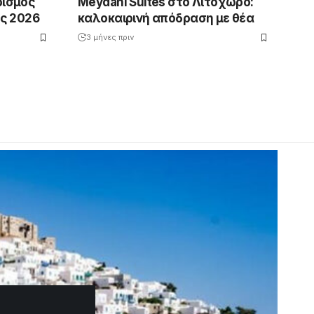
ρισμός
Meydani Suites στο Λιτόχωρο:
ές 2026
καλοκαιρινή απόδραση με θέα
3 μήνες πριν