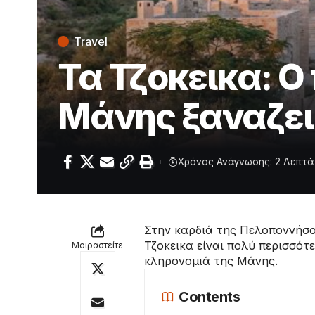
Travel
Τα Τζοκεικα: Ο
Μάνης ξαναζει
Χρόνος Ανάγνωσης: 2 Λεπτά
Στην καρδιά της Πελοποννήσου
Τζοκεικα είναι πολύ περισσότ
Μοιραστείτε
κληρονομιά της Μάνης.
Contents