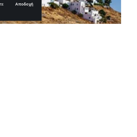
Αποδοχή
τε
τμο με νέο