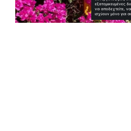
εξατομικευμένες δι
να αποδεχτείτε, να
ισχύουν μόνο για α
Travel
Accor φέρνει ul
ξενοδοχείο
Χρόνος Ανάγνωσης: 2 Λεπτά