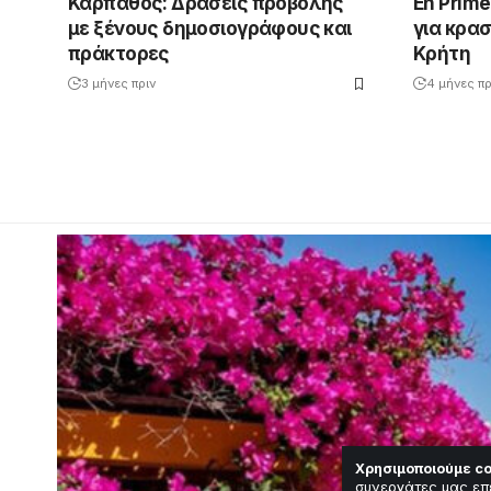
Κάρπαθος: Δράσεις προβολής
En Prime
με ξένους δημοσιογράφους και
για κρασ
πράκτορες
Κρήτη
3 μήνες πριν
4 μήνες πρ
Χρησιμοποιούμε co
συνεργάτες μας επ