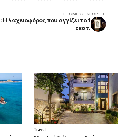
ΕΠΌΜΕΝΟ ΆΡΘΡΟ
: Η λαχειοφόρος που αγγίζει το 1
εκατ.
Travel