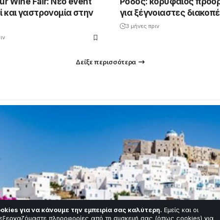
ur Wine Fair: Νέο event
Ρόδος: κορυφαίος προο
ί και γαστρονομία στην
για ξέγνοιαστες διακοπ
3 μήνες πριν
ιν
Δείξε περισσότερα
okies για να κάνουμε την εμπειρία σας καλύτερη.
Εμείς και οι
εξεργαζόμαστε πληροφορίες από τη συσκευή σας (όπως cookies) για