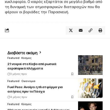
κυκλοφορία. Ο καιρός εξαρτάται σε μεγάλο βαθμό από
τη δυναμική των ατμοσφαιρικών διαταραχών που θα
φέρουν οι βοριάδες την Παρασκευή.
Διαβάστε ακόμη
Featured
Κόσμος
21 νεκροί στο Κίεβο από ρωσικά
αεροπορικά πλήγματα
3 μήνες πριν
Featured
Οικονομια
Fuel Pass: Ανοίγει η πλατφόρμα για
αιτήσεις πριν το Πάσχα
4 μήνες πριν
Featured
Κόσμος
10ήμερη εκεχειρία μεταξύ Λιβάνου και