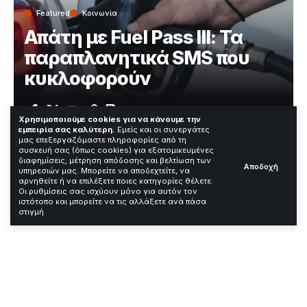
Featured
Κοινωνία
Απάτη με Fuel Pass III: Τα
παραπλανητικά SMS που
κυκλοφορούν
Χρόνος Ανάγνωσης: 2 Λεπτά
Χρησιμοποιούμε cookies για να κάνουμε την
εμπειρία σας καλύτερη.
Εμείς και οι συνεργάτες
μας επεξεργαζόμαστε πληροφορίες από τη
συσκευή σας (όπως cookies) για εξατομικευμένες
Εκατοντάδες πολίτες λαμβάνουν παραπλανητικά SMS
διαφημίσεις, μέτρηση απόδοσης και βελτίωση των
Αποδοχή
υπηρεσιών μας. Μπορείτε να αποδεχτείτε, να
για το πρόγραμμα Fuel Pass III τις τελευταίες ώρες. Τα
αρνηθείτε ή να επιλέξετε ποιες κατηγορίες θέλετε.
μηνύματα προέρχονται από διεθνείς αριθμούς και
Οι ρυθμίσεις σας ισχύουν μόνο για αυτόν τον
ζητούν ενεργοποίηση κάρτας μέσω ύποπτων
ιστότοπο και μπορείτε να τις αλλάξετε ανά πάσα
στιγμή
συνδέσμων.
Contents
Πώς δουλεύει η νέα απάτη
Το κόλπο της επείγουσας προθεσμίας