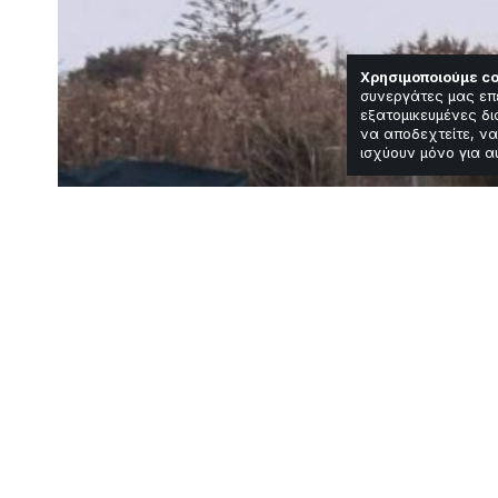
Χρησιμοποιούμε co
συνεργάτες μας επ
εξατομικευμένες δι
να αποδεχτείτε, να
ισχύουν μόνο για α
Featured
Κοινωνία
Αφρικανική σκό
Παρασκευή
Χρόνος Ανάγνωσης: 2 Λεπτά