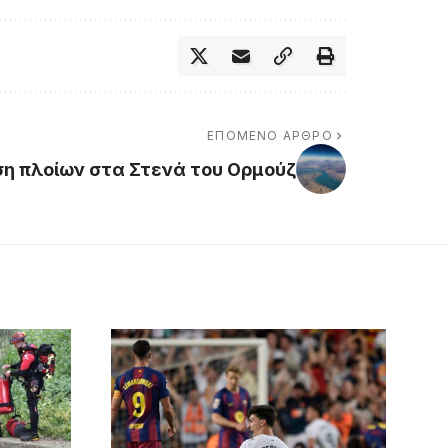
ΕΠΌΜΕΝΟ ΆΡΘΡΟ
ση πλοίων στα Στενά του Ορμούζ