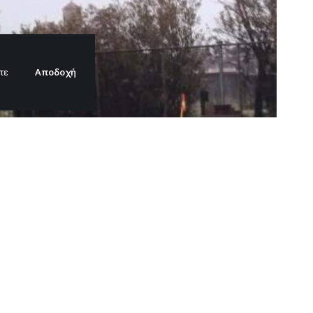
Αποδοχή
τε
πεισοδίου την