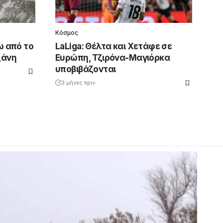
Κόσμος
ω από το
LaLiga: Θέλτα και Χετάφε σε
ζάνη
Ευρώπη, Τζιρόνα-Μαγιόρκα
υποβιβάζονται
3 μήνες πριν