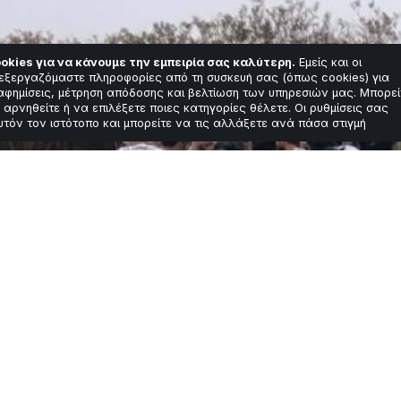
okies για να κάνουμε την εμπειρία σας καλύτερη.
Εμείς και οι
εξεργαζόμαστε πληροφορίες από τη συσκευή σας (όπως cookies) για
αφημίσεις, μέτρηση απόδοσης και βελτίωση των υπηρεσιών μας. Μπορεί
 αρνηθείτε ή να επιλέξετε ποιες κατηγορίες θέλετε. Οι ρυθμίσεις σας
υτόν τον ιστότοπο και μπορείτε να τις αλλάξετε ανά πάσα στιγμή
νη: Το τέλος του ε