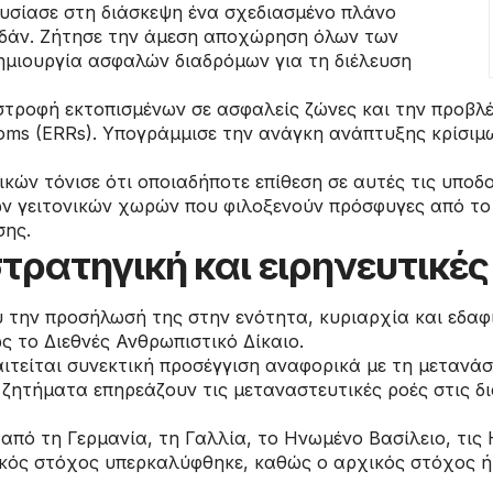
υσίασε στη διάσκεψη ένα σχεδιασμένο πλάνο
υδάν. Ζήτησε την άμεση αποχώρηση όλων των
ημιουργία ασφαλών διαδρόμων για τη διέλευση
στροφή εκτοπισμένων σε ασφαλείς ζώνες και την προβ
ms (ERRs). Υπογράμμισε την ανάγκη ανάπτυξης κρίσιμω
κών τόνισε ότι οποιαδήποτε επίθεση σε αυτές τις υποδ
ων γειτονικών χωρών που φιλοξενούν πρόσφυγες από το
σης.
τρατηγική και ειρηνευτικέ
υ την προσήλωσή της στην ενότητα, κυριαρχία και εδαφ
 το Διεθνές Ανθρωπιστικό Δίκαιο.
αιτείται συνεκτική προσέγγιση αναφορικά με τη μετανά
 ζητήματα επηρεάζουν τις μεταναστευτικές ροές στις δ
πό τη Γερμανία, τη Γαλλία, το Ηνωμένο Βασίλειο, τις
κός στόχος υπερκαλύφθηκε, καθώς ο αρχικός στόχος ή