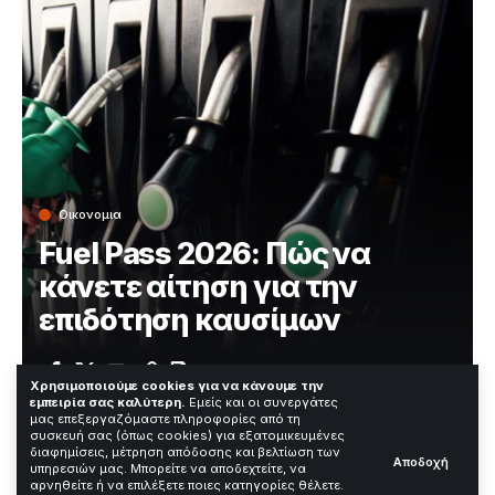
Οικονομια
Fuel Pass 2026: Πώς να
κάνετε αίτηση για την
επιδότηση καυσίμων
Χρόνος Ανάγνωσης: 2 Λεπτά
Χρησιμοποιούμε cookies για να κάνουμε την
εμπειρία σας καλύτερη.
Εμείς και οι συνεργάτες
μας επεξεργαζόμαστε πληροφορίες από τη
συσκευή σας (όπως cookies) για εξατομικευμένες
Η πλατφόρμα του Fuel Pass παραμένει ανοιχτή για
διαφημίσεις, μέτρηση απόδοσης και βελτίωση των
Αποδοχή
υπηρεσιών μας. Μπορείτε να αποδεχτείτε, να
όλους τους δικαιούχους χωρίς περιορισμούς στον
αρνηθείτε ή να επιλέξετε ποιες κατηγορίες θέλετε.