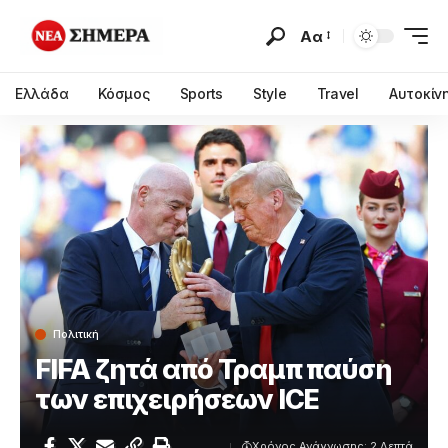
Αα
Ελλάδα
Κόσμος
Sports
Style
Travel
Αυτοκίν
Πολιτική
FIFA ζητά από Τραμπ παύση
των επιχειρήσεων ICE
Χρόνος Ανάγνωσης: 2 Λεπτά