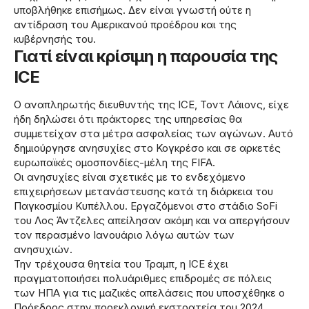
υποβλήθηκε επισήμως. Δεν είναι γνωστή ούτε η
αντίδραση του Αμερικανού προέδρου και της
κυβέρνησής του.
Γιατί είναι κρίσιμη η παρουσία της
ICE
Ο αναπληρωτής διευθυντής της ICE, Τοντ Λάιονς, είχε
ήδη δηλώσει ότι πράκτορες της υπηρεσίας θα
συμμετείχαν στα μέτρα ασφαλείας των αγώνων. Αυτό
δημιούργησε ανησυχίες στο Κογκρέσο και σε αρκετές
ευρωπαϊκές ομοσπονδίες-μέλη της FIFA.
Οι ανησυχίες είναι σχετικές με το ενδεχόμενο
επιχειρήσεων μετανάστευσης κατά τη διάρκεια του
Παγκοσμίου Κυπέλλου. Εργαζόμενοι στο στάδιο SoFi
του Λος Άντζελες απείλησαν ακόμη και να απεργήσουν
τον περασμένο Ιανουάριο λόγω αυτών των
ανησυχιών.
Την τρέχουσα θητεία του Τραμπ, η ICE έχει
πραγματοποιήσει πολυάριθμες επιδρομές σε πόλεις
των ΗΠΑ για τις μαζικές απελάσεις που υποσχέθηκε ο
Πρόεδρος στην προεκλογική εκστρατεία του 2024.