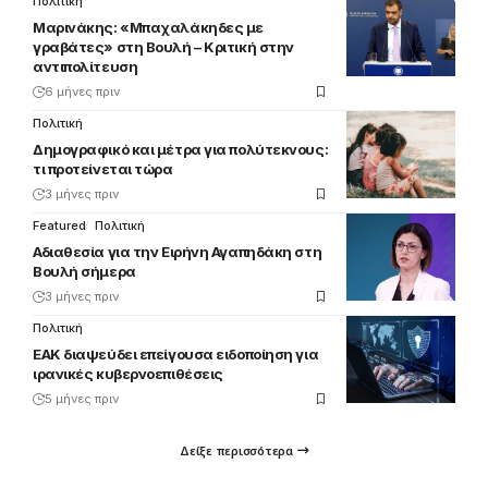
Πολιτική
Μαρινάκης: «Μπαχαλάκηδες με
γραβάτες» στη Βουλή – Κριτική στην
αντιπολίτευση
6 μήνες πριν
Πολιτική
Δημογραφικό και μέτρα για πολύτεκνους:
τι προτείνεται τώρα
3 μήνες πριν
Featured
Πολιτική
Αδιαθεσία για την Ειρήνη Αγαπηδάκη στη
Βουλή σήμερα
3 μήνες πριν
Πολιτική
ΕΑΚ διαψεύδει επείγουσα ειδοποίηση για
ιρανικές κυβερνοεπιθέσεις
5 μήνες πριν
Δείξε περισσότερα