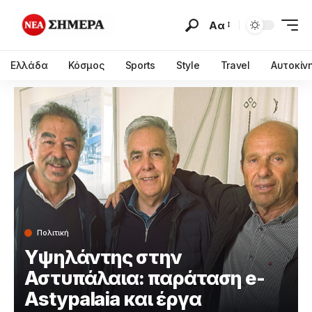
Αα
Ελλάδα
Κόσμος
Sports
Style
Travel
Αυτοκίν
Πολιτική
Υψηλάντης στην
Αστυπάλαια: παράταση e-
Astypalaia και έργα