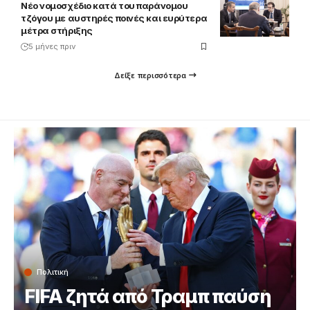
Νέο νομοσχέδιο κατά του παράνομου
τζόγου με αυστηρές ποινές και ευρύτερα
μέτρα στήριξης
5 μήνες πριν
Δείξε περισσότερα
Πολιτική
FIFA ζητά από Τραμπ παύση