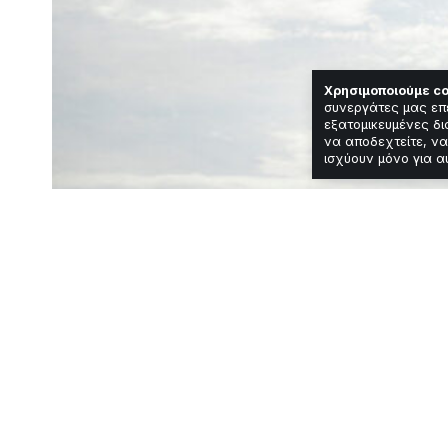
Χρησιμοποιούμε co
συνεργάτες μας επ
εξατομικευμένες δι
να αποδεχτείτε, να
ισχύουν μόνο για α
Featured
Κόσμος
ΗΠΑ επέβαλαν 
Ιράν