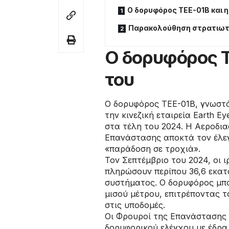
Ο δορυφόρος TEE-01B και 
Παρακολούθηση στρατιωτι
Ο δορυφόρος T
του
Ο δορυφόρος TEE-01B, γνωστό
την κινεζική εταιρεία Earth E
στα τέλη του 2024. Η Αεροδι
Επανάστασης αποκτά τον έλεγ
«παράδοση σε τροχιά».
Τον Σεπτέμβριο του 2024, οι 
πληρώσουν περίπου 36,6 εκατ
συστήματος. Ο δορυφόρος μπο
μισού μέτρου, επιτρέποντας 
στις υποδομές.
Οι Φρουροί της Επανάστασης 
δορυφορικού ελέγχου με έδρα τ