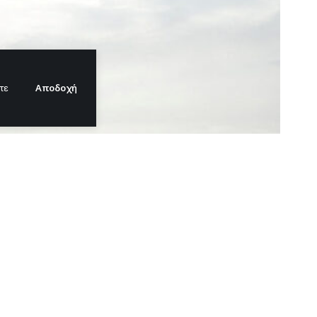
Αποδοχή
τε
κλεισμό στο