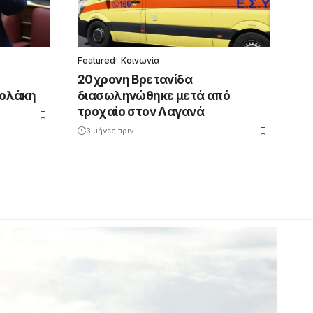
Featured
Κοινωνία
20χρονη Βρετανίδα
Πολάκη
διασωληνώθηκε μετά από
τροχαίο στον Λαγανά
3 μήνες πριν