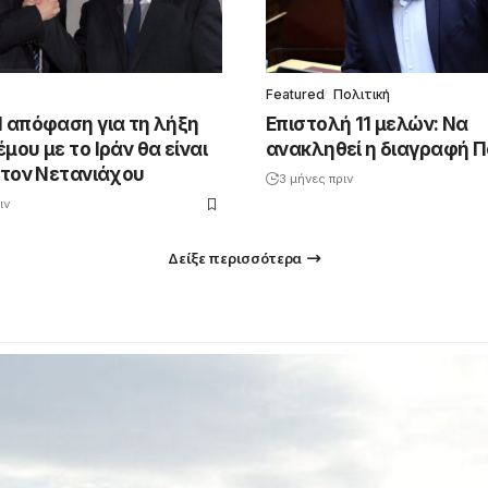
Featured
Πολιτική
Η απόφαση για τη λήξη
Επιστολή 11 μελών: Να
μου με το Ιράν θα είναι
ανακληθεί η διαγραφή 
 τον Νετανιάχου
3 μήνες πριν
ιν
Δείξε περισσότερα