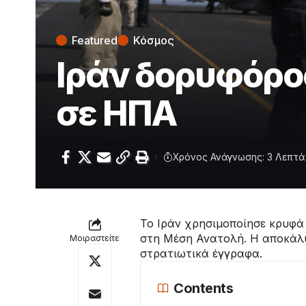
Featured
Κόσμος
Ιράν δορυφόρος
σε ΗΠΑ
Χρόνος Ανάγνωσης: 3 Λεπτά
Το Ιράν χρησιμοποίησε κρυφά 
στη Μέση Ανατολή. Η αποκάλυψ
Μοιραστείτε
στρατιωτικά έγγραφα.
Contents