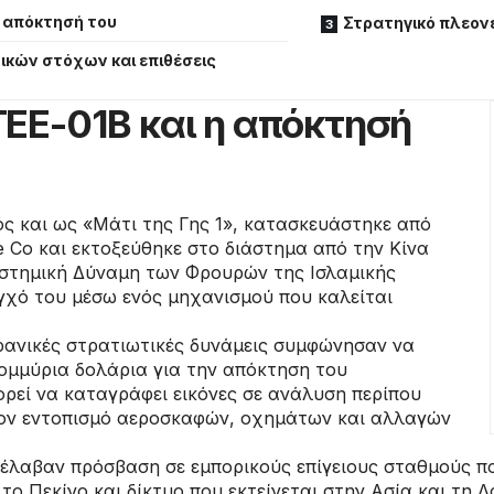
η απόκτησή του
Στρατηγικό πλεονέ
κών στόχων και επιθέσεις
EE-01B και η απόκτησή
ς και ως «Μάτι της Γης 1», κατασκευάστηκε από
ye Co και εκτοξεύθηκε στο διάστημα από την Κίνα
αστημική Δύναμη των Φρουρών της Ισλαμικής
χό του μέσω ενός μηχανισμού που καλείται
ιρανικές στρατιωτικές δυνάμεις συμφώνησαν να
ομμύρια δολάρια για την απόκτηση του
ρεί να καταγράφει εικόνες σε ανάλυση περίπου
τον εντοπισμό αεροσκαφών, οχημάτων και αλλαγών
έλαβαν πρόσβαση σε εμπορικούς επίγειους σταθμούς πο
ο Πεκίνο και δίκτυο που εκτείνεται στην Ασία και τη Λ