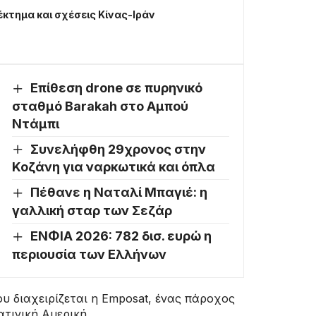
κτημα και σχέσεις Κίνας-Ιράν
Επίθεση drone σε πυρηνικό
σταθμό Barakah στο Αμπού
Ντάμπι
Συνελήφθη 29χρονος στην
Κοζάνη για ναρκωτικά και όπλα
Πέθανε η Ναταλί Μπαγιέ: η
γαλλική σταρ των Σεζάρ
ΕΝΦΙΑ 2026: 782 δισ. ευρώ η
περιουσία των Ελλήνων
υ διαχειρίζεται η Emposat, ένας πάροχος
ατινική Αμερική.