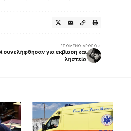
ΕΠΌΜΕΝΟ ΆΡΘΡΟ
ί συνελήφθησαν για εκβίαση και
ληστεία