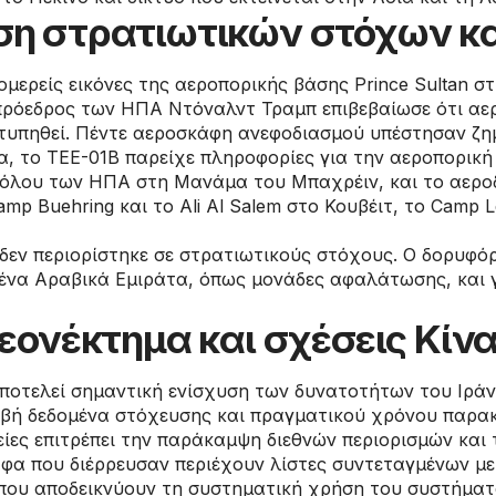
 στρατιωτικών στόχων και
ερείς εικόνες της αεροπορικής βάσης Prince Sultan στη
 πρόεδρος των ΗΠΑ Ντόναλντ Τραμπ επιβεβαίωσε ότι αε
υπηθεί. Πέντε αεροσκάφη ανεφοδιασμού υπέστησαν ζημιέ
, το TEE-01B παρείχε πληροφορίες για την αεροπορική 
όλου των ΗΠΑ στη Μανάμα του Μπαχρέιν, και το αεροδ
p Buehring και το Ali Al Salem στο Κουβέιτ, το Camp 
εν περιορίστηκε σε στρατιωτικούς στόχους. Ο δορυφόρ
ένα Αραβικά Εμιράτα, όπως μονάδες αφαλάτωσης, και γ
εονέκτημα και σχέσεις Κίν
οτελεί σημαντική ενίσχυση των δυνατοτήτων του Ιράν
ιβή δεδομένα στόχευσης και πραγματικού χρόνου παρα
ρείες επιτρέπει την παράκαμψη διεθνών περιορισμών και
αφα που διέρρευσαν περιέχουν λίστες συντεταγμένων με
 που αποδεικνύουν τη συστηματική χρήση του συστήματο