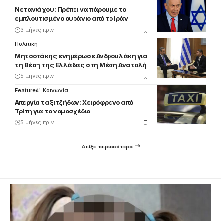
Νετανιάχου: Πρέπει να πάρουμε το
εμπλουτισμένο ουράνιο από το Ιράν
3 μήνες πριν
Πολιτική
Μητσοτάκης ενημέρωσε Ανδρουλάκη για
τη θέση της Ελλάδας στη Μέση Ανατολή
5 μήνες πριν
Featured
Κοινωνία
Απεργία ταξιτζήδων: Χειρόφρενο από
Τρίτη για το νομοσχέδιο
5 μήνες πριν
Δείξε περισσότερα