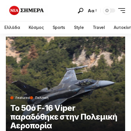
Αα
Ελλάδα
Κόσμος
Sports
Style
Travel
Αυτοκίν
Featured
Πολιτική
Το 50ό F-16 Viper
παραδόθηκε στην Πολεμική
Αεροπορία