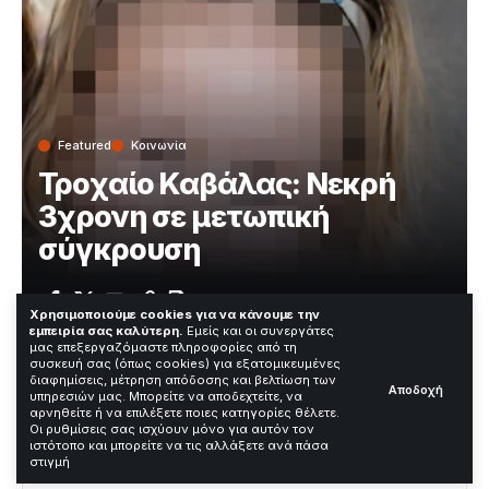
Featured
Κοινωνία
Τροχαίο Καβάλας: Νεκρή
3χρονη σε μετωπική
σύγκρουση
Χρόνος Ανάγνωσης: 2 Λεπτά
Χρησιμοποιούμε cookies για να κάνουμε την
εμπειρία σας καλύτερη.
Εμείς και οι συνεργάτες
μας επεξεργαζόμαστε πληροφορίες από τη
συσκευή σας (όπως cookies) για εξατομικευμένες
Τραγωδία στην Εθνική Οδό Καβάλας-Σερρών το
διαφημίσεις, μέτρηση απόδοσης και βελτίωση των
Αποδοχή
υπηρεσιών μας. Μπορείτε να αποδεχτείτε, να
Μεγάλο Σάββατο. Ένα τρίχρονο κοριτσάκι έχασε τη
αρνηθείτε ή να επιλέξετε ποιες κατηγορίες θέλετε.
ζωή του σε
θανατηφόρο τροχαίο
όταν ο πατέρας
Οι ρυθμίσεις σας ισχύουν μόνο για αυτόν τον
του, 28 ετών, έχασε τον έλεγχο του αυτοκινήτου και
ιστότοπο και μπορείτε να τις αλλάξετε ανά πάσα
στιγμή
συγκρούστηκε με διερχόμενο όχημα.