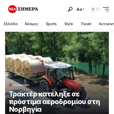
Αα
Ελλάδα
Κόσμος
Sports
Style
Travel
Αυτοκίν
Αυτοκίνητο
Τρακτέρ κατέληξε σε
πρόστιμα αεροδρομίου στη
Νορβηγία