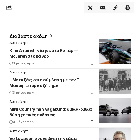
Διαβάστε ακόμη
Αυτοκίνητο
Kimi Antonelli νίκησε στο Κατάρ —
McLaren στο βάθρο
3 μήνες πριν
Αυτοκίνητο
Ι. Μεταξάς και η σύμβαση με τον Π.
Μακρή: ιστορικό ζήτημα
3 μήνες πριν
Αυτοκίνητο
MINI Countryman Vagabund: δίπλα-δίπλα
δύο ηχητικές εκδόσεις
4 μήνες πριν
Αυτοκίνητο
Volkswagen ανανεώνει τη γκάμα