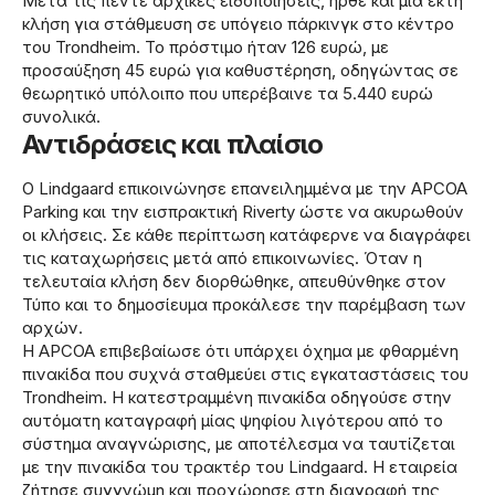
Μετά τις πέντε αρχικές ειδοποιήσεις, ήρθε και μια έκτη
κλήση για στάθμευση σε υπόγειο πάρκινγκ στο κέντρο
του Trondheim. Το πρόστιμο ήταν 126 ευρώ, με
προσαύξηση 45 ευρώ για καθυστέρηση, οδηγώντας σε
θεωρητικό υπόλοιπο που υπερέβαινε τα 5.440 ευρώ
συνολικά.
Αντιδράσεις και πλαίσιο
Ο Lindgaard επικοινώνησε επανειλημμένα με την APCOA
Parking και την εισπρακτική Riverty ώστε να ακυρωθούν
οι κλήσεις. Σε κάθε περίπτωση κατάφερνε να διαγράφει
τις καταχωρήσεις μετά από επικοινωνίες. Όταν η
τελευταία κλήση δεν διορθώθηκε, απευθύνθηκε στον
Τύπο και το δημοσίευμα προκάλεσε την παρέμβαση των
αρχών.
Η APCOA επιβεβαίωσε ότι υπάρχει όχημα με φθαρμένη
πινακίδα που συχνά σταθμεύει στις εγκαταστάσεις του
Trondheim. Η κατεστραμμένη πινακίδα οδηγούσε στην
αυτόματη καταγραφή μίας ψηφίου λιγότερου από το
σύστημα αναγνώρισης, με αποτέλεσμα να ταυτίζεται
με την πινακίδα του τρακτέρ του Lindgaard. Η εταιρεία
ζήτησε συγγνώμη και προχώρησε στη διαγραφή της