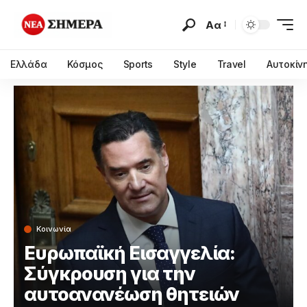
Αα
Ελλάδα
Κόσμος
Sports
Style
Travel
Αυτοκίν
Κοινωνία
Ευρωπαϊκή Εισαγγελία:
Σύγκρουση για την
αυτοανανέωση θητειών