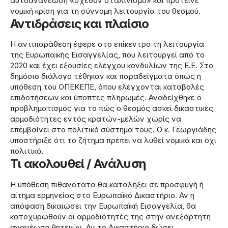
αυτοανανέωση «σχεδόν σταλινισμό» και πρότεινε
νομική κρίση για τη σύννομη λειτουργία του θεσμού.
Αντιδράσεις και πλαίσιο
Η αντιπαράθεση έφερε στο επίκεντρο τη λειτουργία
της Ευρωπαϊκής Εισαγγελίας, που λειτουργεί από το
2020 και έχει εξουσίες ελέγχου κονδυλίων της Ε.Ε. Στο
δημόσιο διάλογο τέθηκαν και παραδείγματα όπως η
υπόθεση του ΟΠΕΚΕΠΕ, όπου ελέγχονται καταβολές
επιδοτήσεων και ύποπτες πληρωμές. Αναδείχθηκε ο
προβληματισμός για το πώς ο θεσμός ασκεί δικαστικές
αρμοδιότητες εντός κρατών-μελών χωρίς να
επεμβαίνει στο πολιτικό σύστημα τους. Ο κ. Γεωργιάδης
υποστήριξε ότι το ζήτημα πρέπει να λυθεί νομικά και όχι
πολιτικά.
Τι ακολουθεί / Ανάλυση
Η υπόθεση πιθανότατα θα καταλήξει σε προσφυγή ή
αίτημα ερμηνείας στο Ευρωπαϊκό Δικαστήριο. Αν η
απόφαση δικαιώσει την Ευρωπαϊκή Εισαγγελία, θα
κατοχυρωθούν οι αρμοδιότητές της στην ανεξάρτητη
ανανέωση θητειών. Αν το Δικαστήριο δώσει