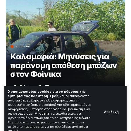
Κοινωνία
Καλαμαριά: Μηνύσεις για
παράνομη απόθεση μπάζων
στον Φοίνικα
Χρόνος Ανάγνωσης: 1 Λεπτά
Χρησιμοποιούμε cookies για να κάνουμε την
εμπειρία σας καλύτερη.
Εμείς και οι συνεργάτες
μας επεξεργαζόμαστε πληροφορίες από τη
συσκευή σας (όπως cookies) για εξατομικευμένες
Ο Δήμος Καλαμαριάς κατέθεσε μηνύσεις μετά τον
διαφημίσεις, μέτρηση απόδοσης και βελτίωση των
Αποδοχή
υπηρεσιών μας. Μπορείτε να αποδεχτείτε, να
εντοπισμό παράνομης απόθεσης μπάζων στην οδό
αρνηθείτε ή να επιλέξετε ποιες κατηγορίες θέλετε.
Ικάρων, στην περιοχή Φοίνικας. Το περιστατικό
Οι ρυθμίσεις σας ισχύουν μόνο για αυτόν τον
σημειώθηκε πρόσφατα κατά τους ελέγχους της
ιστότοπο και μπορείτε να τις αλλάξετε ανά πάσα