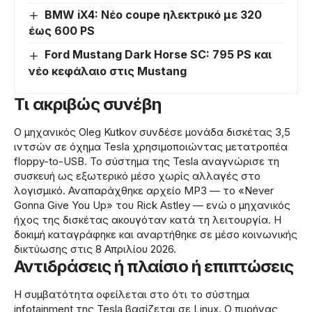
BMW iX4: Νέο coupe ηλεκτρικό με 320
έως 600 PS
Ford Mustang Dark Horse SC: 795 PS και
νέο κεφάλαιο στις Mustang
Τι ακριβώς συνέβη
Ο μηχανικός Oleg Kutkov συνδέσε μονάδα δισκέτας 3,5
ιντσών σε όχημα Tesla χρησιμοποιώντας μετατροπέα
floppy-to-USB. Το σύστημα της Tesla αναγνώρισε τη
συσκευή ως εξωτερικό μέσο χωρίς αλλαγές στο
λογισμικό. Αναπαράχθηκε αρχείο MP3 — το «Never
Gonna Give You Up» του Rick Astley — ενώ ο μηχανικός
ήχος της δισκέτας ακουγόταν κατά τη λειτουργία. Η
δοκιμή καταγράφηκε και αναρτήθηκε σε μέσο κοινωνικής
δικτύωσης στις 8 Απριλίου 2026.
Αντιδράσεις ή πλαίσιο ή επιπτώσεις
Η συμβατότητα οφείλεται στο ότι το σύστημα
infotainment της Tesla βασίζεται σε Linux. Ο πυρήνας