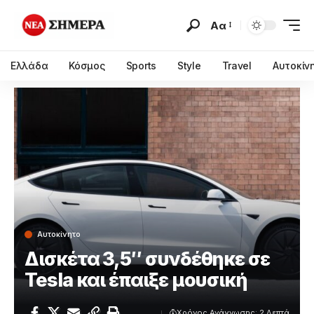
Αα
Ελλάδα
Κόσμος
Sports
Style
Travel
Αυτοκίν
Αυτοκίνητο
Δισκέτα 3,5″ συνδέθηκε σε
Tesla και έπαιξε μουσική
Χρόνος Ανάγνωσης: 2 Λεπτά