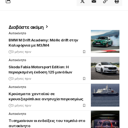
Διαβάστε ακόμη
Αυτοκίνητο
BMW M Drift Academy: Μάθε drift στην
Καλιφόρνια με M3/M4
3 μήνες πριν
Αυτοκίνητο
Skoda Fabia Motorsport Edition: Η
περιορισμένη έκδοση 125 μονάδων
3 μήνες πριν
Αυτοκίνητο
Κρούσματα χανταϊού σε
κρουαζιερόπλοιο: ανησυχία παγκοσμίως
3 μήνες πριν
Αυτοκίνητο
Τι σημαίνουν οι ενδείξεις του ταμπλό στο
αυτοκίνητο