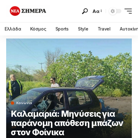
Αα
Ελλάδα
Κόσμος
Sports
Style
Travel
Αυτοκίν
Κοινωνία
Καλαμαριά: Μηνύσεις για
παράνομη απόθεση μπάζων
στον Φοίνικα