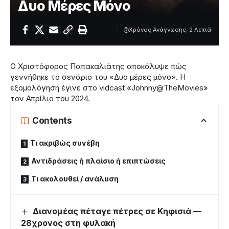
Δυο Μέρες Μόνο
Χρόνος Ανάγνωσης: 2 Λεπτά
Ο Χριστόφορος Παπακαλιάτης αποκάλυψε πώς
γεννήθηκε το σενάριο του «Δυο μέρες μόνο». Η
εξομολόγηση έγινε στο vidcast «Johnny@TheMovies»
τον Απρίλιο του 2024.
Contents
Τι ακριβώς συνέβη
Αντιδράσεις ή πλαίσιο ή επιπτώσεις
Τι ακολουθεί / ανάλυση
Διανομέας πέταγε πέτρες σε Κηφισιά —
28χρονος στη φυλακή