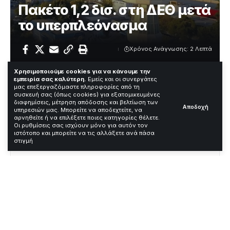
Πακέτο 1,2 δισ. στη ΔΕΘ μετά
το υπερπλεόνασμα
Χρόνος Ανάγνωσης: 2 Λεπτά
Χρησιμοποιούμε cookies για να κάνουμε την
εμπειρία σας καλύτερη.
Εμείς και οι συνεργάτες
Η ανακοίνωση για το υπερπλεόνασμα του 2025 άνοιξε
μας επεξεργαζόμαστε πληροφορίες από τη
συσκευή σας (όπως cookies) για εξατομικευμένες
τον δρόμο για πακέτο 1,2 δισ. ευρώ στη ΔΕΘ. Η εξέλιξη
διαφημίσεις, μέτρηση απόδοσης και βελτίωση των
Αποδοχή
σημειώθηκε μετά τις δημοσιοποιήσεις της Eurostat και
υπηρεσιών μας. Μπορείτε να αποδεχτείτε, να
της ΕΛΣΤΑΤ τον Απρίλιο του 2026.
αρνηθείτε ή να επιλέξετε ποιες κατηγορίες θέλετε.
Οι ρυθμίσεις σας ισχύουν μόνο για αυτόν τον
ιστότοπο και μπορείτε να τις αλλάξετε ανά πάσα
Contents
στιγμή
Τι ακριβώς συνέβη
Αντιδράσεις και πλαίσιο
Τι ακολουθεί / Ανάλυση