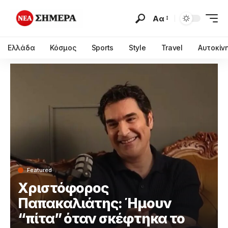
Αα
Ελλάδα
Κόσμος
Sports
Style
Travel
Αυτοκίν
Featured
Χριστόφορος
Παπακαλιάτης: Ήμουν
“πίτα” όταν σκέφτηκα το