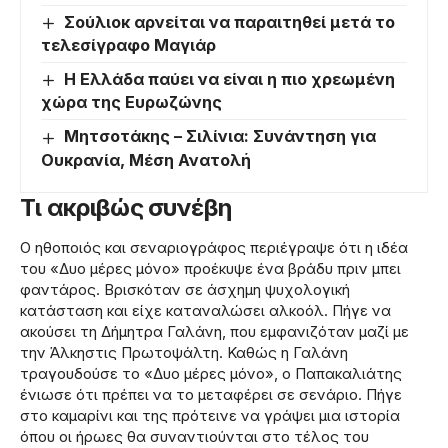
Σούλιοκ αρνείται να παραιτηθεί μετά το
τελεσίγραφο Μαγιάρ
Η Ελλάδα παύει να είναι η πιο χρεωμένη
χώρα της Ευρωζώνης
Μητσοτάκης – Σιλίνια: Συνάντηση για
Ουκρανία, Μέση Ανατολή
Τι ακριβώς συνέβη
Ο ηθοποιός και σεναριογράφος περιέγραψε ότι η ιδέα
του «Δυο μέρες μόνο» προέκυψε ένα βράδυ πριν μπει
φαντάρος. Βρισκόταν σε άσχημη ψυχολογική
κατάσταση και είχε καταναλώσει αλκοόλ. Πήγε να
ακούσει τη Δήμητρα Γαλάνη, που εμφανιζόταν μαζί με
την Άλκηστις Πρωτοψάλτη. Καθώς η Γαλάνη
τραγουδούσε το «Δυο μέρες μόνο», ο Παπακαλιάτης
ένιωσε ότι πρέπει να το μεταφέρει σε σενάριο. Πήγε
στο καμαρίνι και της πρότεινε να γράψει μια ιστορία
όπου οι ήρωες θα συναντιούνται στο τέλος του