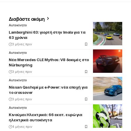
Διαβάστε ακόμη
Αυτοκίνητο
Lamborghini 63: γιορτή στην Imola για τα
63 χρόνια
3 μήνες πριν
Αυτοκίνητο
Νέα Mercedes CLE Mythos: V8 δοκιμές στο
Nürburgring
3 μήνες πριν
Αυτοκίνητο
Nissan Qashqai με e‑Power: νέα εποχή για
το crossover
3 μήνες πριν
Αυτοκίνητο
Κινούμαι Ηλεκτρικά: 66 εκατ. ευρώ για
ηλεκτρικά αυτοκίνητα
4 μήνες πριν