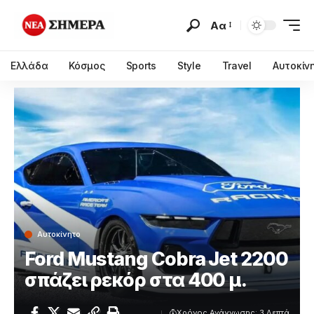
Αα
Ελλάδα
Κόσμος
Sports
Style
Travel
Αυτοκίν
Αυτοκίνητο
Ford Mustang Cobra Jet 2200
σπάζει ρεκόρ στα 400 μ.
Χρόνος Ανάγνωσης: 3 Λεπτά