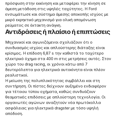
πρόσφυση στην εκκίνηση και μεταφέρει την κίνηση σε
άμεση μετάδοση στις υψηλές ταχύτητες. Η Ford
ενσωμάτωσε και σύστημα άμεσης αποκοπής ισχύος με
μικρό εκρηκτικό μηχανισμό για ολική απομόνωση
ρεύματος σε έκτακτη ανάγκη.
Αντιδράσεις ή πλαίσιο ή επιπτώσεις
Μηχανικοί και αγωνιζόμενοι σχολιάζουν ότι ο
συνδυασμός ισχύος και απλούστερης διάταξης είναι
κρίσιμος. Η επίδοση 6,87 s την καθιστά το ταχύτερο
ηλεκτρικό όχημα στα 400 m στις μετρήσεις αυτές. Στον
χώρο του drag racing, οι χρόνοι κάτω από 7
δευτερόλεπτα για ηλεκτρικά αυτοκίνητα είναι πλέον
ρεαλιστικοί.
Η μείωση της πολυπλοκότητας συμβάλλει και στη
συντήρηση. Οι πίστες δείχνουν αυξημένο ενδιαφέρον
για τέτοιου τύπου οχήματα, καθώς συνδυάζουν
θεαματικές επιδόσεις με απλούστερη τεχνολογία. Οι
οργανωτές αγώνων αναζητούν νέα πρωτόκολλα
ασφάλειας για ηλεκτρικά dragster με τόσο υψηλή
απόδοση.