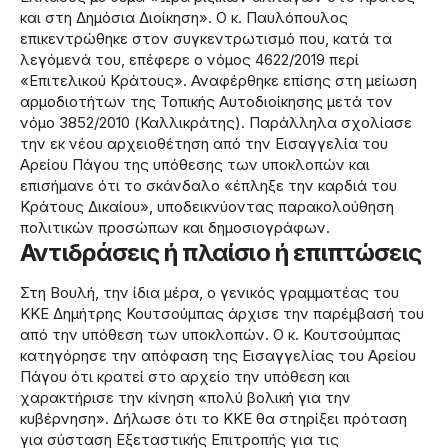
και στη Δημόσια Διοίκηση». Ο κ. Παυλόπουλος
επικεντρώθηκε στον συγκεντρωτισμό που, κατά τα
λεγόμενά του, επέφερε ο νόμος 4622/2019 περί
«Επιτελικού Κράτους». Αναφέρθηκε επίσης στη μείωση
αρμοδιοτήτων της Τοπικής Αυτοδιοίκησης μετά τον
νόμο 3852/2010 (Καλλικράτης). Παράλληλα σχολίασε
την εκ νέου αρχειοθέτηση από την Εισαγγελία του
Αρείου Πάγου της υπόθεσης των υποκλοπών και
επισήμανε ότι το σκάνδαλο «έπληξε την καρδιά του
Κράτους Δικαίου», υποδεικνύοντας παρακολούθηση
πολιτικών προσώπων και δημοσιογράφων.
Αντιδράσεις ή πλαίσιο ή επιπτώσεις
Στη Βουλή, την ίδια μέρα, ο γενικός γραμματέας του
ΚΚΕ Δημήτρης Κουτσούμπας άρχισε την παρέμβασή του
από την υπόθεση των υποκλοπών. Ο κ. Κουτσούμπας
κατηγόρησε την απόφαση της Εισαγγελίας του Αρείου
Πάγου ότι κρατεί στο αρχείο την υπόθεση και
χαρακτήρισε την κίνηση «πολύ βολική για την
κυβέρνηση». Δήλωσε ότι το ΚΚΕ θα στηρίξει πρόταση
για σύσταση Εξεταστικής Επιτροπής για τις