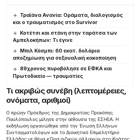
Τραϊάνα Ανανία: Οράματα, διαλογισμός
και ο τραυματισμός στο Survivor
Κοτέτσι και στάνη στην ταράτσα των
Αμπελοκήπων: Τι έγινε
Μπιλ Κόσμπι: 60 εκατ. δολάρια
αποζημίωση για σεξουαλική κακοποίηση
89χρονος πυροβόλησε σε ΕΦΚΑ και
Πρωτοδικείο — τραυματίες
Τι ακριβώς συνέβη (λεπτομέρειες,
ονόματα, αριθμοί)
Ο πρώην Πρόεδρος της Δημοκρατίας Προκόπης
Παυλόπουλος μίλησε στην αίθουσα της ΕΣΗΕΑ. Η
εκδήλωση οργανώθηκε από την Ένωση Ελλήνων
Συνταγματολόγων και το Διοικητικό Επιμελητήριο
Ελλάδος με θέμα «Ώρα ριζικών αλλαγών στο Κράτος