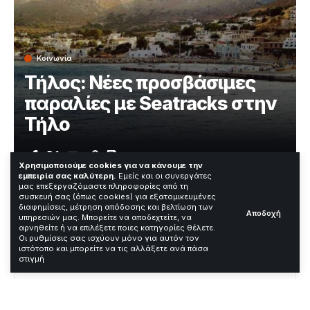
Κοινωνία
Τήλος: Νέες προσβάσιμες
παραλίες με Seatracks στην
Τήλο
Χρόνος Ανάγνωσης: 2 Λεπτά
Χρησιμοποιούμε cookies για να κάνουμε την
εμπειρία σας καλύτερη.
Εμείς και οι συνεργάτες
μας επεξεργαζόμαστε πληροφορίες από τη
συσκευή σας (όπως cookies) για εξατομικευμένες
Ο Δήμος Τήλου ανακοίνωσε έργο για προσβασιμότητα
διαφημίσεις, μέτρηση απόδοσης και βελτίωση των
Αποδοχή
υπηρεσιών μας. Μπορείτε να αποδεχτείτε, να
σε παραλίες του νησιού. Η δράση ξεκίνησε το 2024 και
αρνηθείτε ή να επιλέξετε ποιες κατηγορίες θέλετε.
αφορά συστήματα Seatracks.
Οι ρυθμίσεις σας ισχύουν μόνο για αυτόν τον
ιστότοπο και μπορείτε να τις αλλάξετε ανά πάσα
στιγμή
Contents
Τι ακριβώς συνέβη