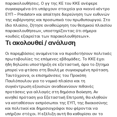
παρακολουθήσεις. Ο γγ της ΚΕ του ΚΚΕ ανέφερε
συγκεκριμένα ότι υπάρχουν στοιχεία για «κοινό κέντρο
ΕΥΠ – Predator» και απαίτησε διερεύνηση των ευθυνών
της κυβέρνησης και προσωπικά του πρωθυπουργού. Στο
ίδιο πλαίσιο, ζήτησε αναθεώρηση του θεσμικού πλαισίου
παρακολουθήσεων, υποστηρίζοντας ότι σήμερα
«ουδείς εξαιρείται των παρακολουθήσεων».
Τι ακολουθεί / ανάλυση
Οι παρεμβάσεις αναμένεται να πυροδοτήσουν πολιτικές
πρωτοβουλίες τις επόμενες εβδομάδες. Το ΚΚΕ έχει
ήδη δηλώσει υποστήριξη σε εξεταστική, άρα το ζήτημα
μπορεί να φτάσει στη Βουλή με συγκεκριμένη πρόταση.
Ταυτόχρονα, οι επισημάνσεις του Προκόπη
Παυλόπουλου για το νομικό πλαίσιο και τη
συγκέντρωση εξουσιών αναδεικνύουν πιθανές
προτάσεις για αλλαγές στη δημόσια διοίκηση. Αν
κινηθεί πρόταση για Εξεταστική Επιτροπή, θα κληθούν
να καταθέσουν εκπρόσωποι της ΕΥΠ, της δικαιοσύνης
και πολιτικοί και δημοσιογράφοι που φέρονται να
υπήρξαν στόχοι. Η εξέλιξη αυτή θα καθορίσει αν το