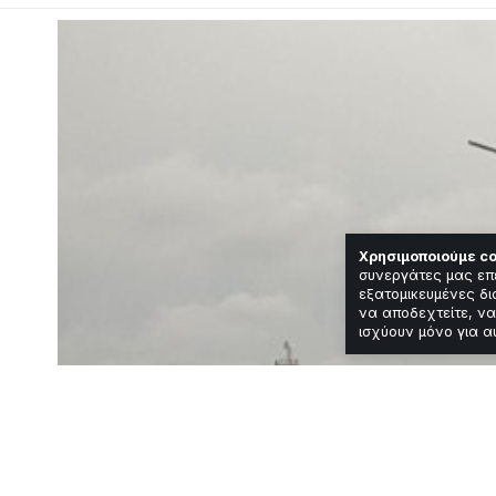
Χρησιμοποιούμε co
συνεργάτες μας επ
εξατομικευμένες δι
να αποδεχτείτε, να
ισχύουν μόνο για α
Featured
Κοινωνία