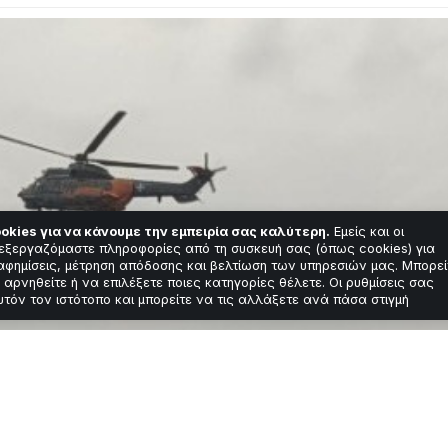
okies για να κάνουμε την εμπειρία σας καλύτερη.
Εμείς και οι
εξεργαζόμαστε πληροφορίες από τη συσκευή σας (όπως cookies) για
αφημίσεις, μέτρηση απόδοσης και βελτίωση των υπηρεσιών μας. Μπορεί
 αρνηθείτε ή να επιλέξετε ποιες κατηγορίες θέλετε. Οι ρυθμίσεις σας
υτόν τον ιστότοπο και μπορείτε να τις αλλάξετε ανά πάσα στιγμή