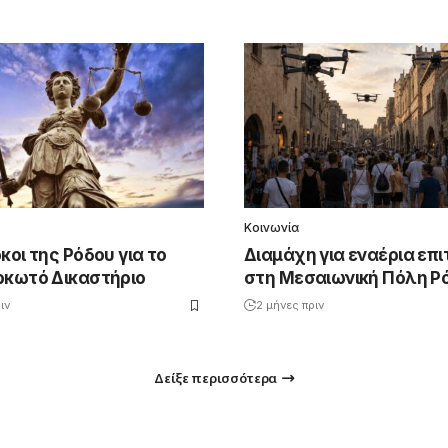
Κοινωνία
κοι της Ρόδου για το
Διαμάχη για εναέρια επ
ρκωτό Δικαστήριο
στη Μεσαιωνική Πόλη Ρ
ιν
2 μήνες πριν
Δείξε περισσότερα