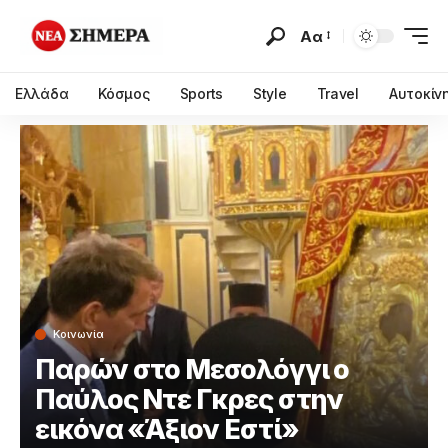
Αα
Ελλάδα
Κόσμος
Sports
Style
Travel
Αυτοκίν
Κοινωνία
Παρών στο Μεσολόγγι ο
Παύλος Ντε Γκρες στην
εικόνα «Άξιον Εστί»