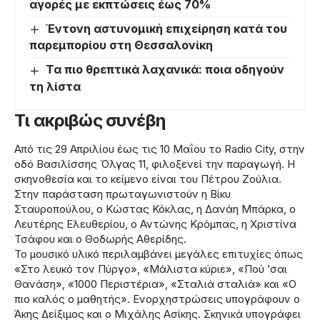
αγορές με εκπτώσεις έως 70%
Έντονη αστυνομική επιχείρηση κατά του
παρεμπορίου στη Θεσσαλονίκη
Τα πιο θρεπτικά λαχανικά: ποια οδηγούν
τη λίστα
Τι ακριβώς συνέβη
Από τις 29 Απριλίου έως τις 10 Μαΐου το Radio City, στην
οδό Βασιλίσσης Όλγας 11, φιλοξενεί την παραγωγή. Η
σκηνοθεσία και το κείμενο είναι του Πέτρου Ζούλια.
Στην παράσταση πρωταγωνιστούν η Βίκυ
Σταυροπούλου, ο Κώστας Κόκλας, η Δανάη Μπάρκα, ο
Λευτέρης Ελευθερίου, ο Αντώνης Κρόμπας, η Χριστίνα
Τσάφου και ο Θοδωρής Αθερίδης.
Το μουσικό υλικό περιλαμβάνει μεγάλες επιτυχίες όπως
«Στο λευκό τον Πύργο», «Μάλιστα κύριε», «Πού ’σαι
Θανάση», «1000 Περιστέρια», «Σταλιά σταλιά» και «Ο
πιο καλός ο μαθητής». Ενορχηστρώσεις υπογράφουν ο
Άκης Δείξιμος και ο Μιχάλης Ασίκης. Σκηνικά υπογράφει