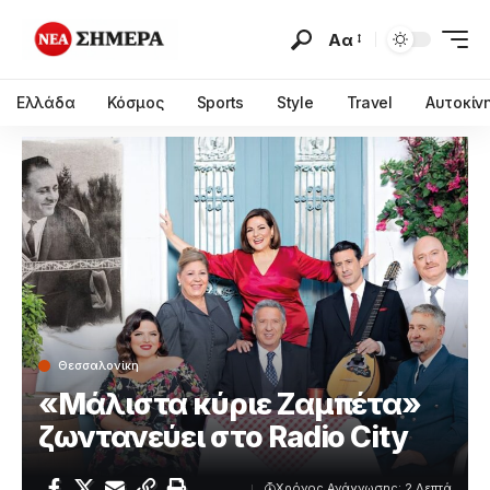
Αα
Ελλάδα
Κόσμος
Sports
Style
Travel
Αυτοκίν
Θεσσαλονίκη
«Μάλιστα κύριε Ζαμπέτα»
ζωντανεύει στο Radio City
Χρόνος Ανάγνωσης: 2 Λεπτά