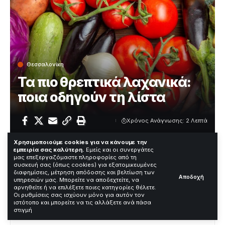
Θεσσαλονίκη
Τα πιο θρεπτικά λαχανικά:
ποια οδηγούν τη λίστα
Χρόνος Ανάγνωσης: 2 Λεπτά
Χρησιμοποιούμε cookies για να κάνουμε την
εμπειρία σας καλύτερη.
Εμείς και οι συνεργάτες
Μια νέα ανάλυση των CDC έδειξε ποια λαχανικά έχουν
μας επεξεργαζόμαστε πληροφορίες από τη
συσκευή σας (όπως cookies) για εξατομικευμένες
την υψηλότερη θρεπτική αξία. Η έρευνα αξιολόγησε 47
διαφημίσεις, μέτρηση απόδοσης και βελτίωση των
Αποδοχή
λαχανικά και ονόμασε τα κορυφαία. Τα πιο θρεπτικά
υπηρεσιών μας. Μπορείτε να αποδεχτείτε, να
λαχανικά ξεχώρισαν για βιταμίνες και ιχνοστοιχεία.
αρνηθείτε ή να επιλέξετε ποιες κατηγορίες θέλετε.
Οι ρυθμίσεις σας ισχύουν μόνο για αυτόν τον
ιστότοπο και μπορείτε να τις αλλάξετε ανά πάσα
Contents
στιγμή