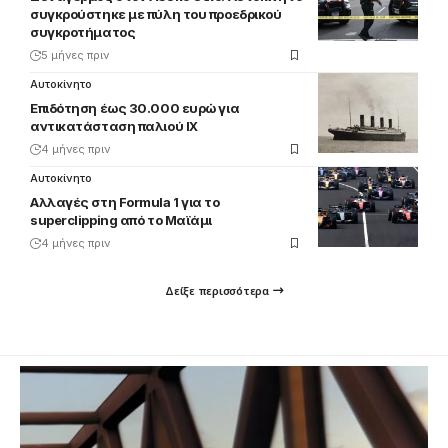
συγκρούστηκε με πύλη του προεδρικού
συγκροτήματος
5 μήνες πριν
Αυτοκίνητο
Επιδότηση έως 30.000 ευρώ για
αντικατάσταση παλιού ΙΧ
4 μήνες πριν
Αυτοκίνητο
Αλλαγές στη Formula 1 για το
superclipping από το Μαϊάμι
4 μήνες πριν
Δείξε περισσότερα