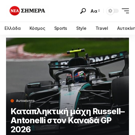
Αα
Ελλάδα
Κόσμος
Sports
Style
Travel
Αυτοκίν
Αυτοκίνητο
Καταπληκτική μάχη Russell–
Antonelli στον Καναδά GP
2026