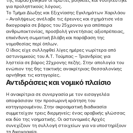
της παρασχέθηκαν οι πρώτες βοήθειες και νοσηλεύτηκε
για προληπτικούς λόγους.
Το Τμήμα Δίωξης και Εξιχνίασης Εγκλημάτων Χαριλάου
– Αναλήψεως ανέλαβε τις έρευνες και σχημάτισε νέα
δικογραφία σε βάρος του 25χρονου για απόπειρα
ανθρωποκτονίας, προσβολή γενετήσιας αξιοπρέπειας,
επικίνδυνη σωματική βλάβη και παράβαση της
νομοθεσίας περί όπλων.
Ο ίδιος είχε συλληφθεί λίγες ημέρες νωρίτερα από
αστυνομικούς του Α.Τ. Τούμπας – Τριανδρίας για
ληστεία σε βάρος 22χρονης πεζής. Στην απολογία του
ενώπιον της 6ης τακτικής ανακρίτριας Θεσσαλονίκης
αρνήθηκε τις κατηγορίες.
Αντιδράσεις και νομικό πλαίσιο
Η ανακρίτρια σε συνεργασία με τον εισαγγελέα
αποφάσισαν την προσωρινή κράτηση του
κατηγορουμένου. Στην ακροαματική διαδικασία
συμμετείχαν τρεις διερμηνείς: ένας αραβικής γλώσσας
και δύο της νοηματικής. Οι αστυνομικές Αρχές
συνεχίζουν τη συλλογή στοιχείων για να υποστηρίξουν
τη δικογραφία.