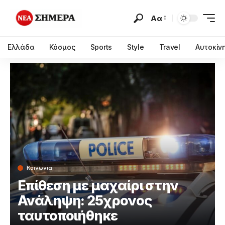
Αα
Ελλάδα
Κόσμος
Sports
Style
Travel
Αυτοκίν
Κοινωνία
Επίθεση με μαχαίρι στην
Ανάληψη: 25χρονος
ταυτοποιήθηκε