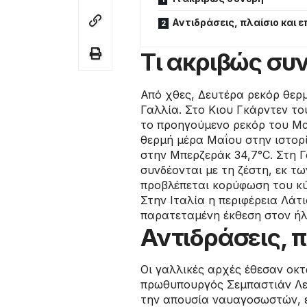
Αντιδράσεις, πλαίσιο και 
Τι ακριβώς συ
Από χθες, Δευτέρα ρεκόρ θερ
Γαλλία. Στο Κιου Γκάρντεν το
το προηγούμενο ρεκόρ του Μα
θερμή μέρα Μαΐου στην ιστορ
στην Μπερζεράκ 34,7°C. Στη 
συνδέονται με τη ζέστη, εκ τ
προβλέπεται κορύφωση του κ
Στην Ιταλία η περιφέρεια Λάτ
παρατεταμένη έκθεση στον ήλ
Αντιδράσεις, π
Οι γαλλικές αρχές έθεσαν οκ
πρωθυπουργός Σεμπαστιάν Λεκ
την απουσία ναυαγοσωστών, ε