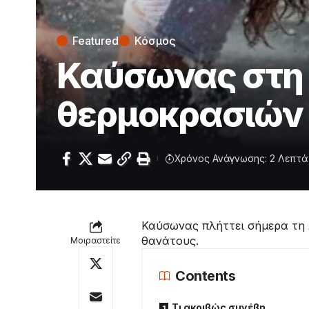
Featured
Κόσμος
Καύσωνας στη 
θερμοκρασιών 
Χρόνος Ανάγνωσης: 2 Λεπτά
Καύσωνας πλήττει σήμερα τη 
θανάτους.
Μοιραστείτε
Contents
Τι ακριβώς συνέβη