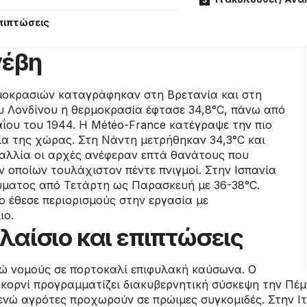
επιπτώσεις
νέβη
μοκρασιών καταγράφηκαν στη Βρετανία και στη
υ Λονδίνου η θερμοκρασία έφτασε 34,8°C, πάνω από
ΐου του 1944. Η Météo-France κατέγραψε την πιο
ία της χώρας. Στη Νάντη μετρήθηκαν 34,3°C και
Γαλλία οι αρχές ανέφεραν επτά θανάτους που
ων οποίων τουλάχιστον πέντε πνιγμοί. Στην Ισπανία
ύματος από Τετάρτη ως Παρασκευή με 36-38°C.
ιο έθεσε περιορισμούς στην εργασία με
ιο.
λαίσιο και επιπτώσεις
τώ νομούς σε πορτοκαλί επιφυλακή καύσωνα. Ο
ορνί προγραμματίζει διακυβερνητική σύσκεψη την Πέμ
νώ αγρότες προχωρούν σε πρώιμες συγκομιδές. Στην Ι