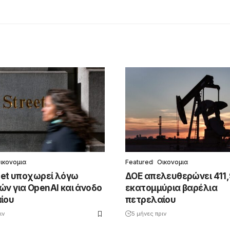
ικονομια
Featured
Οικονομια
reet υποχωρεί λόγω
ΔΟΕ απελευθερώνει 411,
ών για OpenAI και άνοδο
εκατομμύρια βαρέλια
ίου
πετρελαίου
ιν
5 μήνες πριν