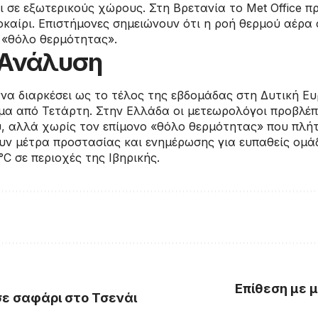
 σε εξωτερικούς χώρους. Στη Βρετανία το Met Office προ
καίρι. Επιστήμονες σημειώνουν ότι η ροή θερμού αέρα 
 «θόλο θερμότητας».
/ Ανάλυση
α διαρκέσει ως το τέλος της εβδομάδας στη Δυτική Ευρ
ήμα από Τετάρτη. Στην Ελλάδα οι μετεωρολόγοι προβλέ
, αλλά χωρίς τον επίμονο «θόλο θερμότητας» που πλήτ
υν μέτρα προστασίας και ενημέρωσης για ευπαθείς ομά
C σε περιοχές της Ιβηρικής.
Επίθεση με 
ε σαφάρι στο Τσενάι