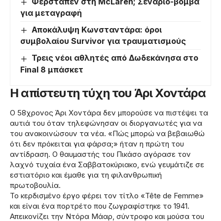
Φερστάπεν στη McLaren; Σενάριο-βόμβα
για μεταγραφή
Αποκάλυψη Κωνσταντάρα: όροι
συμβολαίου Survivor για τραυματισμούς
Τρεις νέοι αθλητές από Δωδεκάνησα στο
Final 8 μπάσκετ
Η απίστευτη τύχη του Άρι Χοντάρα
Ο 58χρονος Άρι Χοντάρα δεν μπορούσε να πιστέψει τα
αυτιά του όταν τηλεφώνησαν οι διοργανωτές για να
του ανακοινώσουν τα νέα. «Πώς μπορώ να βεβαιωθώ
ότι δεν πρόκειται για φάρσα;» ήταν η πρώτη του
αντίδραση. Ο θαυμαστής του Πικάσο αγόρασε τον
λαχνό τυχαία ένα Σαββατοκύριακο, ενώ γευμάτιζε σε
εστιατόριο και έμαθε για τη φιλανθρωπική
πρωτοβουλία.
Το κερδισμένο έργο φέρει τον τίτλο «Tête de Femme»
και είναι ένα πορτρέτο που ζωγραφίστηκε το 1941.
Απεικονίζει την Ντόρα Μάαρ, σύντροφο και μούσα του