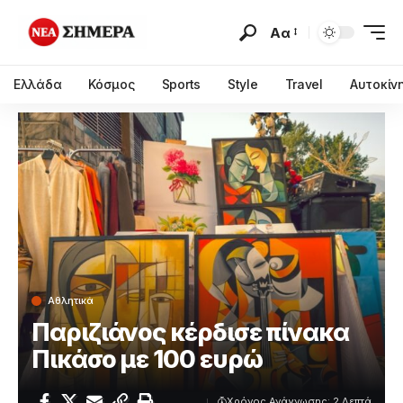
Αα
Ελλάδα
Κόσμος
Sports
Style
Travel
Αυτοκίν
Αθλητικά
Παριζιάνος κέρδισε πίνακα
Πικάσο με 100 ευρώ
Χρόνος Ανάγνωσης: 2 Λεπτά