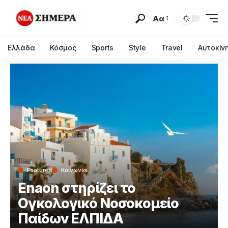
Αα
Ελλάδα
Κόσμος
Sports
Style
Travel
Αυτοκίν
Featured
Κοινωνία
Enaon στηρίζει το
Ογκολογικό Νοσοκομείο
Παίδων ΕΛΠΙΔΑ