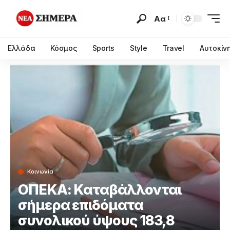
Αα
Ελλάδα
Κόσμος
Sports
Style
Travel
Αυτοκίν
Κοινωνία
ΟΠΕΚΑ: Καταβάλλονται
σήμερα επιδόματα
συνολικού ύψους 183,8