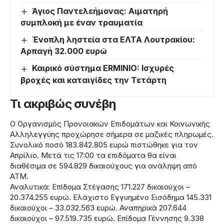
Άγιος Παντελεήμονας: Αιματηρή
συμπλοκή με έναν τραυματία
Ένοπλη ληστεία στα ΕΛΤΑ Λουτρακίου:
Αρπαγή 32.000 ευρώ
Καιρικό σύστημα ERMINIO: Ισχυρές
βροχές και καταιγίδες την Τετάρτη
Τι ακριβώς συνέβη
Ο Οργανισμός Προνοιακών Επιδομάτων και Κοινωνικής
Αλληλεγγύης προχώρησε σήμερα σε μαζικές πληρωμές.
Συνολικό ποσό 183.842.805 ευρώ πιστώθηκε για τον
Απρίλιο. Μετά τις 17:00 τα επιδόματα θα είναι
διαθέσιμα σε 594.829 δικαιούχους για ανάληψη από
ATM.
Αναλυτικά: Επίδομα Στέγασης 171.227 δικαιούχοι –
20.374.255 ευρώ. Ελάχιστο Εγγυημένο Εισόδημα 145.331
δικαιούχοι – 33.032.563 ευρώ. Αναπηρικά 207.644
δικαιούχοι – 97.519.735 ευρώ. Επίδομα Γέννησης 9.338