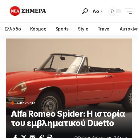
Αα
Ελλάδα
Κόσμος
Sports
Style
Travel
Αυτοκίν
Αυτοκίνητο
Alfa Romeo Spider: Η ιστορία
του εμβληματικού Duetto
Χρόνος Ανάγνωσης: 2 Λεπτά