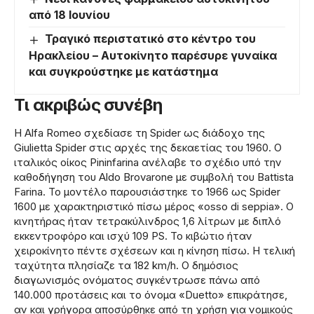
από 18 Ιουνίου
Τραγικό περιστατικό στο κέντρο του
Ηρακλείου – Αυτοκίνητο παρέσυρε γυναίκα
και συγκρούστηκε με κατάστημα
Τι ακριβώς συνέβη
Η Alfa Romeo σχεδίασε τη Spider ως διάδοχο της
Giulietta Spider στις αρχές της δεκαετίας του 1960. Ο
ιταλικός οίκος Pininfarina ανέλαβε το σχέδιο υπό την
καθοδήγηση του Aldo Brovarone με συμβολή του Battista
Farina. Το μοντέλο παρουσιάστηκε το 1966 ως Spider
1600 με χαρακτηριστικό πίσω μέρος «osso di seppia». Ο
κινητήρας ήταν τετρακύλινδρος 1,6 λίτρων με διπλό
εκκεντροφόρο και ισχύ 109 PS. Το κιβώτιο ήταν
χειροκίνητο πέντε σχέσεων και η κίνηση πίσω. Η τελική
ταχύτητα πλησίαζε τα 182 km/h. Ο δημόσιος
διαγωνισμός ονόματος συγκέντρωσε πάνω από
140.000 προτάσεις και το όνομα «Duetto» επικράτησε,
αν και γρήγορα αποσύρθηκε από τη χρήση για νομικούς