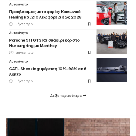
Αυτοκίνητο
Προσβάσιμες μεταφορές: Κοινωνικό
leasing και 210 λεωφορεία έως 2028
3 μήνες πριν
Αυτοκίνητο
Porsche 911 GT3 RS σπάει ρεκόρ στο
Nürburgring με Manthey
4 μήνες πριν
Αυτοκίνητο
CATL Shenxing: φόρτιση 10%–98% σε 6
λεπτά
3 μήνες πριν
Δείξε περισσότερα