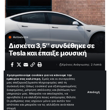
Αυτοκίνητο
Δισκέτα 3,5″ συνδέθηκε σε
Tesla και έπαιξε μουσική
Χρόνος Ανάγνωσης: 2 Λεπτά
Χρησιμοποιούμε cookies για να κάνουμε την
εμπειρία σας καλύτερη.
Εμείς και οι συνεργάτες
Μηχανικός σύνδεσε δισκέτα 3,5″ σε όχημα Tesla και
μας επεξεργαζόμαστε πληροφορίες από τη
συσκευή σας (όπως cookies) για εξατομικευμένες
αναπαράχθηκε μουσική. Το πείραμα έγινε στις 8
διαφημίσεις, μέτρηση απόδοσης και βελτίωση των
Αποδοχή
Απριλίου 2026 και απέσπασε ενδιαφέρον.
υπηρεσιών μας. Μπορείτε να αποδεχτείτε, να
αρνηθείτε ή να επιλέξετε ποιες κατηγορίες θέλετε.
Οι ρυθμίσεις σας ισχύουν μόνο για αυτόν τον
Contents
ιστότοπο και μπορείτε να τις αλλάξετε ανά πάσα
στιγμή